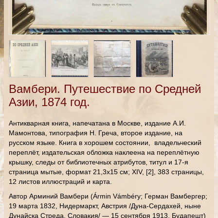
Вамбери. Путешествие по Средней
Азии, 1874 год.
Антикварная книга, напечатана в Москве, издание А.И.
Мамонтова, типография Н. Греча, второе издание, на
русском языке. Книга в хорошем состоянии, владельческий
переплёт, издательская обложка наклеена на переплётную
крышку, следы от библиотечных атрибутов, титул и 17-я
страница мытые, формат 21,3х15 см; XIV, [2], 383 страницы,
12 листов иллюстраций и карта.
Автор Арминий Вамбери (Ármin Vámbéry; Герман Вамбергер;
19 марта 1832, Нидермаркт, Австрия /Дуна-Сердахей, ныне
Дунайска Стреда, Словакия/ — 15 сентября 1913, Будапешт)