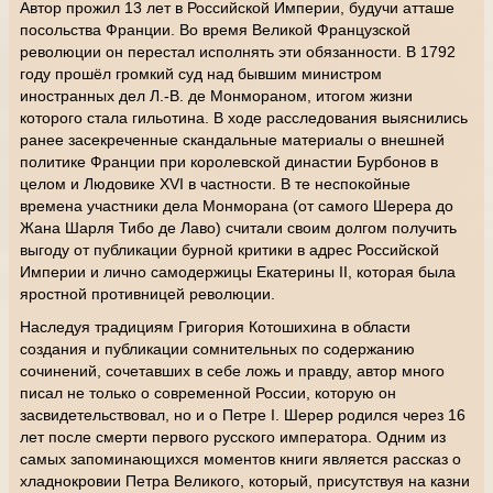
Автор прожил 13 лет в Российской Империи, будучи атташе
посольства Франции. Во время Великой Французской
революции он перестал исполнять эти обязанности. В 1792
году прошёл громкий суд над бывшим министром
иностранных дел Л.-В. де Монмораном, итогом жизни
которого стала гильотина. В ходе расследования выяснились
ранее засекреченные скандальные материалы о внешней
политике Франции при королевской династии Бурбонов в
целом и Людовике XVI в частности. В те неспокойные
времена участники дела Монморана (от самого Шерера до
Жана Шарля Тибо де Лаво) считали своим долгом получить
выгоду от публикации бурной критики в адрес Российской
Империи и лично самодержицы Екатерины II, которая была
яростной противницей революции.
Наследуя традициям Григория Котошихина в области
создания и публикации сомнительных по содержанию
сочинений, сочетавших в себе ложь и правду, автор много
писал не только о современной России, которую он
засвидетельствовал, но и о Петре I. Шерер родился через 16
лет после смерти первого русского императора. Одним из
самых запоминающихся моментов книги является рассказ о
хладнокровии Петра Великого, который, присутствуя на казни