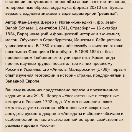
состоянии, полукожаные переплёты эпохи, золотое тиснение,
тонированные обрезы, ходы жука, формат 20х13 см. Бумага
верже, с водными знаками в виде характерной "решетки".
Автор Жан-Бенуа Шерер («Иоганн-Бенедикт», фр. Jean-
Benoît Scherer; 1 сентября 1741, Страсбург — 16 октября
1824, Барр) немецкий и французский историк и экономист,
масон. Обучался в Страсбургском, Иенском и Лейпцигском
университетах. В 1780-х годах нёс службу в качестве атташе
посольства Франции в Петербурге. В 1808-1824 гг. был
профессором Тюбингенского университета. Кроме ряда
прочих научных трудов, посвятил три из них прошлому
России и Украины. Его «Анналы Малороссии» (1788)- первый
опыт изучения географии и истории страны, предпринятый в
Западной Европе.
Вашему вниманию представлено первое и прижизненное
издание книги Ж.-Б. Шерера «Увлекательные и секретные
истории о России» 1792 года. У этого сочинения также
имелись другие названия- «Интересные и секретные
анекдоты русского двора» и «Анекдоты и сборник обычаев и
особенностей по части естественной истории, свойственных
разным народам России».