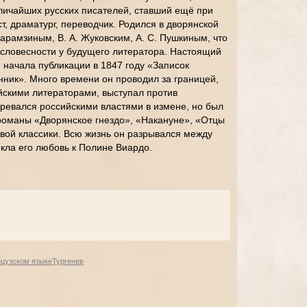
личайших русских писателей, ставший ещё при
ст, драматург, переводчик. Родился в дворянской
Карамзиным, В. А. Жуковским, А. С. Пушкиным, что
 словесности у будущего литератора. Настоящий
 начала публикации в 1847 году «Записок
ник». Много времени он проводил за границей,
скими литераторами, выступал против
озревался российскими властями в измене, но был
романы «Дворянское гнездо», «Накануне», «Отцы
вой классики. Всю жизнь он разрывался между
екла его любовь к Полине Виардо.
нцузском языке
Тургенев