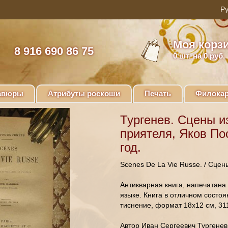
Моя корз
8 916 690 86 75
0
шт. на 0 руб.
авюры
Атрибуты роскоши
Печать
Филокар
Тургенев. Сцены и
приятеля, Яков По
год.
Scenes De La Vie Russe. / Сцен
Антикварная книга, напечатана
языке. Книга в отличном состо
тиснение, формат 18х12 см, 31
Автор Иван Сергеевич Тургенев 