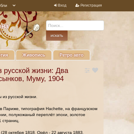
Вход
Регистрация
ина
тия
Живопись
Ретро авто
з русской жизни: Два
сынков, Муму, 1904
ы из русской жизни.
 в Париже, типография Hachette, на французском
янии, полукожаный переплёт эпохи, золотое
1 страниц.
(28 октября 1818, Орёл - 22 августа 1883,