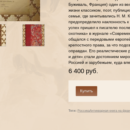
Буживаль, Франция) один из ве
жизни классиком, поэт, публици
семье, где зачитывались Н. М. 
предопределило наклонность к
успех пришел к писателю после
охотника» в журнале «Современ
общался с передовыми европей
крепостного права, за что под
оправдан. Его реалистические 
и дети» стали достоянием миро
Россией и зарубежьем, куда вл
6 400 руб.
Теги:
Россика
Антикварная книга на фра