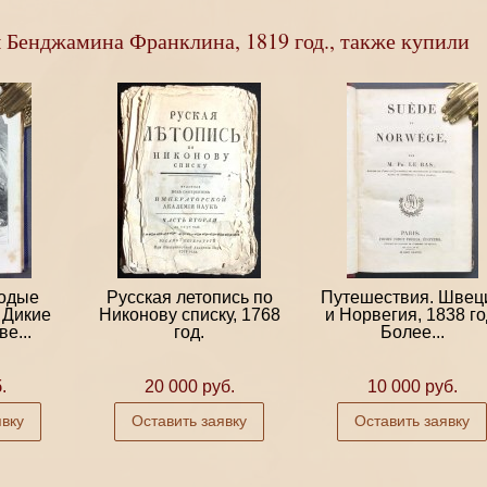
 Бенджамина Франклина, 1819 год., также купили
лодые
Русская летопись по
Путешествия. Швец
 Дикие
Никонову списку, 1768
и Норвегия, 1838 го
е...
год.
Более...
.
20 000 руб.
10 000 руб.
явку
Оставить заявку
Оставить заявку