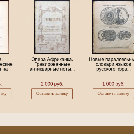
.
Опера Африканка.
Новые параллельн
еские
Гравированные
словари языков
 на
антикварные ноты...
русского, фра...
.
2 000 руб.
1 000 руб.
явку
Оставить заявку
Оставить заявку