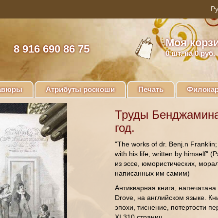
Моя корз
8 916 690 86 75
0
шт. на 0 руб.
авюры
Атрибуты роскоши
Печать
Филокар
Труды Бенджамина
год.
"The works of dr. Benj.n Franklin
with his life, written by himsel
из эссе, юмористических, мора
написанных им самим)
Антикварная книга, напечатана в
Drove, на английском языке. К
эпохи, тиснение, потертости пе
XI,310 страниц.