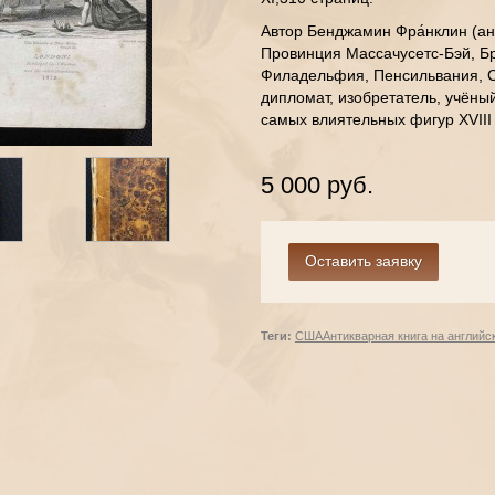
Автор Бенджамин Фра́нклин (анг
Провинция Массачусетс-Бэй, Б
Филадельфия, Пенсильвания, С
дипломат, изобретатель, учёны
самых влиятельных фигур XVIII 
5 000 руб.
Теги:
США
Антикварная книга на английс