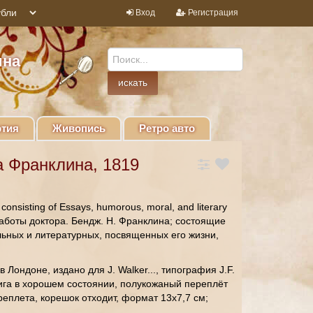
Вход
Регистрация
ина
тия
Живопись
Ретро авто
 Франклина, 1819
; consisting of Essays, humorous, moral, and literary
f" (Работы доктора. Бендж. Н. Франклина; состоящие
льных и литературных, посвященных его жизни,
 Лондоне, издано для J. Walker..., типография J.F.
нига в хорошем состоянии, полукожаный переплёт
реплета, корешок отходит, формат 13х7,7 см;