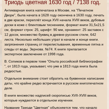
Триодь цветная 1630 год / 7138 год.
Антикварная книга напечатана в Москве, на "Печатном
Дворе", была начата в 1628 году окончена в 1630 году, печать
в две краски, переплёт конца XVII начала XVIII веков, дубовые
доски в коже с блинтовым тиснением, формат книги 31,5х21,5
см, формат строк: 25, шрифт: 90 мм, орнамент: 25 заставок с
12 досок, множество буквиц в древне-русском стиле, 642
листа. Несколько небольших утрат в начале и конце книги.
загрязнения страниц от перелистывания, временные пятна и
следы от воды. Зернова. №74. К книге прилагается
экспертное заключение от 1998 года.
В. Сопиков в первом томе "Опыта российской библиографии
", от 1813 года, указывает, что уже в 1813 года книга была
редкостью.
Отдельное внимание стоит обратить на буквенное написание
даты, что крайне редко встречается в русском книгопечатном
деле.
В книге множество надписей скорописью XVII-XVIII веков,
которые нуждаются в отдельном изучении.
Название Триоди "Цветная" объясняется тем, что начало