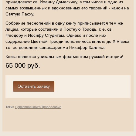
принадлежат св. Иоанну Дамаскину, в том числе и одно из
самых возвышенных и вдохновенных его творений - канон на
Святую Пасху.
Собрание песнопений в одну книгу приписывается тем же
лицам, которые составили и Постную Триодь, т. е. св.
Феодору и Иосифу Студитам. Однако и после них
содержание Цветной Триоди пополнялось вплоть до XIV века,
т.е. ее дополнил синаксариями Никифор Каллист.
Книга является уникальным фрагментом русской истории!
65 000 руб.
Теги:
Церковная книга
Православие