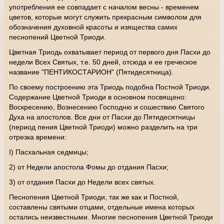
употребления ее совпадает с началом весны - временем
цветов, которые могут служить прекрасным символом для
обозначения духовной красоты и изящества самих
песнопений Цветной Триоди.
Цветная Триодь охватывает период от первого дня Пасхи до
недели Всех Святых, т.е. 50 дней, отсюда и ее греческое
название "ПЕНТИКОСТАРИОН" (Пятидесятница).
По своему построению эта Триодь подобна Постной Триоди.
Содержание Цветной Триоди в основном посвящено:
Воскресению, Вознесению Господню и сошествию Святого
Духа на апостолов. Все дни от Пасхи до Пятидесятницы
(период пения Цветной Триоди) можно разделить на три
отрезка времени:
I) Пасхальная седмицы;
2) от Недели апостола Фомы до отдания Пасхи;
3) от отдания Пасхи до Недели всех святых.
Песнопения Цветной Триоди, так же как и Постной,
составлены святыми отцами, отдельные имена которых
остались неизвестными. Многие песнопения Цветной Триоди