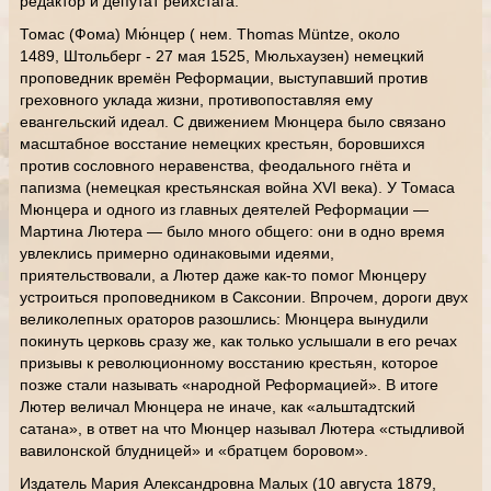
редактор и депутат рейхстага.
Томас (Фома) Мю́нцер ( нем. Thomas Müntze, около
1489, Штольберг - 27 мая 1525, Мюльхаузен) немецкий
проповедник времён Реформации, выступавший против
греховного уклада жизни, противопоставляя ему
евангельский идеал. С движением Мюнцера было связано
масштабное восстание немецких крестьян, боровшихся
против сословного неравенства, феодального гнёта и
папизма (немецкая крестьянская война XVI века). У Томаса
Мюнцера и одного из главных деятелей Реформации —
Мартина Лютера — было много общего: они в одно время
увлеклись примерно одинаковыми идеями,
приятельствовали, а Лютер даже как-то помог Мюнцеру
устроиться проповедником в Саксонии. Впрочем, дороги двух
великолепных ораторов разошлись: Мюнцера вынудили
покинуть церковь сразу же, как только услышали в его речах
призывы к революционному восстанию крестьян, которое
позже стали называть «народной Реформацией». В итоге
Лютер величал Мюнцера не иначе, как «альштадтский
сатана», в ответ на что Мюнцер называл Лютера «стыдливой
вавилонской блудницей» и «братцем боровом».
Издатель Мария Александровна Малых (10 августа 1879,