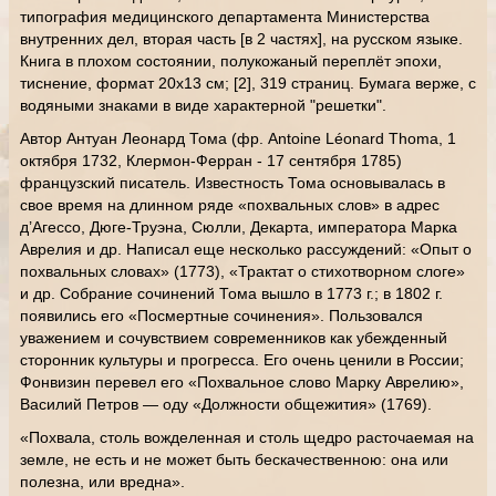
типография медицинского департамента Министерства
внутренних дел, вторая часть [в 2 частях], на русском языке.
Книга в плохом состоянии, полукожаный переплёт эпохи,
тиснение, формат 20х13 см; [2], 319 страниц. Бумага верже, с
водяными знаками в виде характерной "решетки".
Автор Антуан Леонард Тома (фр. Antoine Léonard Thoma, 1
октября 1732, Клермон-Ферран - 17 сентября 1785)
французский писатель. Известность Тома основывалась в
свое время на длинном ряде «похвальных слов» в адрес
д’Агессо, Дюге-Труэна, Сюлли, Декарта, императора Марка
Аврелия и др. Написал еще несколько рассуждений: «Опыт о
похвальных словах» (1773), «Трактат о стихотворном слоге»
и др. Собрание сочинений Тома вышло в 1773 г.; в 1802 г.
появились его «Посмертные сочинения». Пользовался
уважением и сочувствием современников как убежденный
сторонник культуры и прогресса. Его очень ценили в России;
Фонвизин перевел его «Похвальное слово Марку Аврелию»,
Василий Петров — оду «Должности общежития» (1769).
«Похвала, столь вожделенная и столь щедро расточаемая на
земле, не есть и не может быть бескачественною: она или
полезна, или вредна».