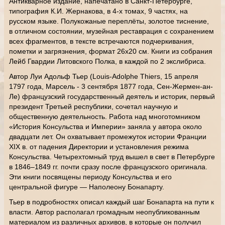
Антикварное издание, напечатано в Санкт-Петербурге,
типография К.И. Жернакова, в 4-х томах, 9 частях, на
русском языке. Полукожаные переплёты, золотое тиснение,
в отличном состоянии, музейная реставрация с сохранением
всех фрагментов, в тексте встречаются подчеркивания,
пометки и загрязнения, формат 26х20 см. Книги из собрания
Лейб Гвардии Литовского Полка, в каждой по 2 экслибриса.
Автор Луи Адольф Тьер (Louis-Adolphe Thiers, 15 апреля
1797 года, Марсель - 3 сентября 1877 года, Сен-Жермен-ан-
Ле) французский государственный деятель и историк, первый
президент Третьей республики, сочетал научную и
общественную деятельность. Работа над многотомником
«История Консульства и Империи» заняла у автора около
двадцати лет. Он охватывает промежуток истории Франции
XIX в. от падения Директории и установления режима
Консульства. Четырехтомный труд вышел в свет в Петербурге
в 1846–1849 гг. почти сразу после французского оригинала.
Эти книги посвящены периоду Консульства и его
центральной фигуре — Наполеону Бонапарту.
Тьер в подробностях описал каждый шаг Бонапарта на пути к
власти. Автор располагал громадным неопубликованным
материалом из различных архивов, в которые он получил