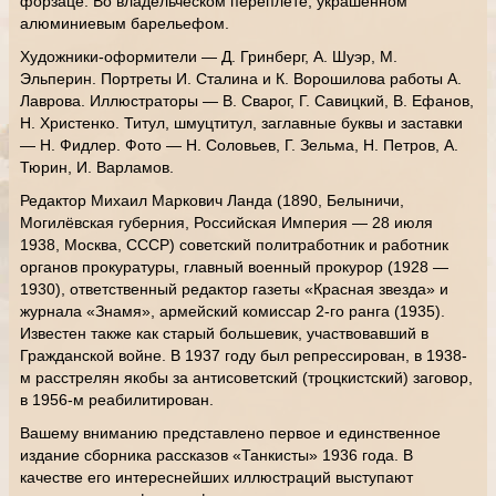
форзаце. Во владельческом переплете, украшенном
алюминиевым барельефом.
Художники-оформители — Д. Гринберг, А. Шуэр, М.
Эльперин. Портреты И. Сталина и К. Ворошилова работы А.
Лаврова. Иллюстраторы — В. Сварог, Г. Савицкий, В. Ефанов,
Н. Христенко. Титул, шмуцтитул, заглавные буквы и заставки
— Н. Фидлер. Фото — Н. Соловьев, Г. Зельма, Н. Петров, А.
Тюрин, И. Варламов.
Редактор Михаил Маркович Ланда (1890, Белыничи,
Могилёвская губерния, Российская Империя — 28 июля
1938, Москва, СССР) советский политработник и работник
органов прокуратуры, главный военный прокурор (1928 —
1930), ответственный редактор газеты «Красная звезда» и
журнала «Знамя», армейский комиссар 2-го ранга (1935).
Известен также как старый большевик, участвовавший в
Гражданской войне. В 1937 году был репрессирован, в 1938-
м расстрелян якобы за антисоветский (троцкистский) заговор,
в 1956-м реабилитирован.
Вашему вниманию представлено первое и единственное
издание сборника рассказов «Танкисты» 1936 года. В
качестве его интереснейших иллюстраций выступают