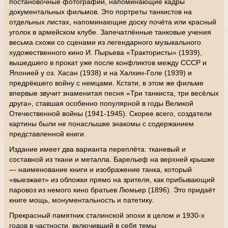
постановочные фотографии, напоминающие кадры
документальных фильмов. Это портреты танкистов на
отдельных листах, напоминающие доску почёта или красный
уголок в армейском клубе. Запечатлённые танковые учения
весьма схожи со сценами из легендарного музыкального
художественного кино И. Пырьева «Трактористы» (1939),
вышедшего в прокат уже после конфликтов между СССР и
Японией у оз. Хасан (1938) и на Халхин-Голе (1939) и
предрёкшего войну с немцами. Кстати, в этом же фильме
впервые звучит знаменитая песня «Три танкиста, три весёлых
друга», ставшая особенно популярной в годы Великой
Отечественной войны (1941-1945). Скорее всего, создатели
картины были не понаслышке знакомы с содержанием
представленной книги.
Издание имеет два варианта переплёта: тканевый и
составной из ткани и металла. Барельеф на верхней крышке
— наименование книги и изображение танка, который
«выезжает» из обложки прямо на зрителя, как прибывающий
паровоз из немого кино братьев Люмьер (1896). Это придаёт
книге мощь, монументальность и патетику.
Прекрасный памятник сталинской эпохи в целом и 1930-х
годов в частности, включивший в себя темы