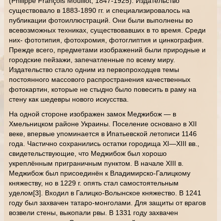
(Philippe François Mouillot, 1847-1925). Издательство
существовало в 1883-1890 гг. и специализировалось на
публикации фотоиллюстраций. Они были выполнены во
всевозможных техниках, существовавших в то время. Среди
них- фототипия, фотохромия, фотоглиптия и цинкография.
Прежде всего, предметами изображений были природные и
городские пейзажи, запечатленные по всему миру.
Издательство стало одним из первопроходцев темы
постоянного массового распространения качественных
фотокартин, которые не стыдно было повесить в раму на
стену как шедевры нового искусства.
На одной стороне изображен замок Меджибож — в
Хмельницком районе Украины. Поселение основано в XII
веке, впервые упоминается в Ипатьевской летописи 1146
года. Частично сохранились остатки городища XI—XIII вв.,
свидетельствующие, что Меджибож был хорошо
укреплённым приграничным пунктом. В начале XIII в.
Меджибож был присоединён к Владимирско-Галицкому
княжеству, но в 1229 г. опять стал самостоятельным
уделом[3]. Входил в Галицко-Волынское княжество. В 1241
году был захвачен татаро-монголами. Для защиты от врагов
возвели стены, выкопали рвы. В 1331 году захвачен