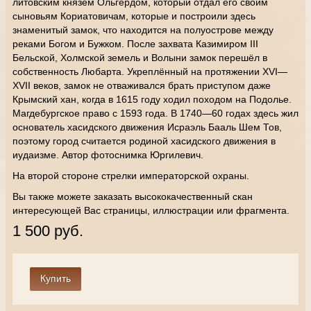
литовским князем Ольгердом, который отдал его своим
сыновьям Кориатовичам, которые и построили здесь
знаменитый замок, что находится на полуострове между
реками Богом и Бужком. После захвата Казимиром III
Бельской, Холмской земель и Волыни замок перешёл в
собственность Любарта. Укреплённый на протяжении XVI—
XVII веков, замок не отваживался брать приступом даже
Крымский хан, когда в 1615 году ходил походом на Подолье.
Магдебургское право с 1593 года. В 1740—60 годах здесь жил
основатель хасидского движения Исраэль Бааль Шем Тов,
поэтому город считается родиной хасидского движения в
иудаизме.
Автор фотоснимка Юргилевич.
На второй стороне стрелки императорской охраны.
Вы также можете заказать высококачественный скан
интересующей Вас страницы, иллюстрации или фрагмента.
1 500 руб.