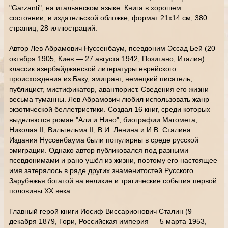
"Garzanti", на итальянском языке. Книга в хорошем
состоянии, в издательской обложке, формат 21x14 см, 380
страниц, 28 иллюстраций.
Автор Лев Абрамович Нуссенбаум, псевдоним Эссад Бей (20
октября 1905, Киев — 27 августа 1942, Позитано, Италия)
классик азербайджанской литературы еврейского
происхождения из Баку, эмигрант, немецкий писатель,
публицист, мистификатор, авантюрист. Сведения его жизни
весьма туманны. Лев Абрамович любил использовать жанр
экзотической беллетристики. Создал 16 книг, среди которых
выделяются роман "Али и Нино", биографии Магомета,
Николая II, Вильгельма II, В.И. Ленина и И.В. Сталина.
Издания Нуссенбаума были популярны в среде русской
эмиграции. Однако автор публиковался под разными
псевдонимами и рано ушёл из жизни, поэтому его настоящее
имя затерялось в ряде других знаменитостей Русского
Зарубежья богатой на великие и трагические события первой
половины XX века.
Главный герой книги Иосиф Виссарионович Сталин (9
декабря 1879, Гори, Российская империя — 5 марта 1953,