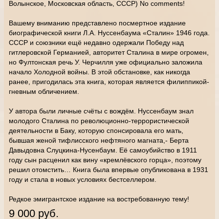
Волынское, Московская область, СССР) No comments!
Вашему вниманию представлено посмертное издание
биографической книги Л.А. Нуссенбаума «Сталин» 1946 года.
СССР и союзники ещё недавно одержали Победу над
гитлеровской Германией, авторитет Сталина в мире огромен,
но Фултонская речь У. Черчилля уже официально заложила
начало Холодной войны. В этой обстановке, как никогда
ранее, пригодилась эта книга, которая является филиппикой-
гневным обличением.
У автора были личные счёты с вождём. Нуссенбаум знал
молодого Сталина по революционно-террористической
деятельности в Баку, которую спонсировала его мать,
бывшая женой тифлисского нефтяного магната,- Берта
Давыдовна Слуцкина-Нусенбаум. Её самоубийство в 1911
году сын расценил как вину «кремлёвского горца», поэтому
решил отомстить… Книга была впервые опубликована в 1931
году и стала в новых условиях бестселлером.
Редкое эмигрантское издание на востребованную тему!
9 000 руб.