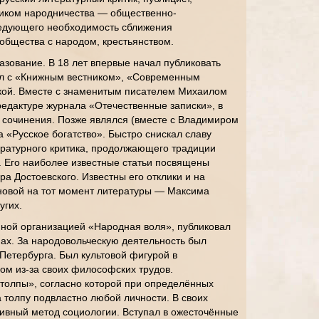
тиком народничества — общественно-
ведующего необходимость сближения
общества с народом, крестьянством.
зование. В 18 лет впервые начал публиковать
ал с «Книжным вестником», «Современным
кой. Вместе с знаменитым писателем Михаилом
дактуре журнала «Отечественные записки», в
 сочинения. Позже являлся (вместе с Владимиром
 «Русское богатство». Быстро снискал славу
ературного критика, продолжающего традиции
 Его наиболее известные статьи посвящены
ра Достоевского. Известны его отклики и на
новой на тот момент литературы — Максима
угих.
нной организацией «Народная воля», публиковал
анах. За народовольческую деятельность был
-Петербурга. Был культовой фигурой в
гом из-за своих философских трудов.
 толпы», согласно которой при определённых
а толпу подвластно любой личности. В своих
ктивный метод социологии. Вступал в ожесточённые