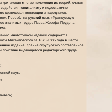
и критиковал многие положения их теорий, считая
содействия капитализму и недостаточно
го критиковал толстовцев и народников,
л». Перевёл на русский язык «Французскую
ее значимых трудов Пьера Жозефа Прудона,
зма.
манию многотомном издании содержатся
оты Михайловского за 1879-1885 года в шести
енное издание. Крайне скрупулёзно составленное
 поистине выдающегося редакторского труда.
;
венной науке;
ка;
слитель;