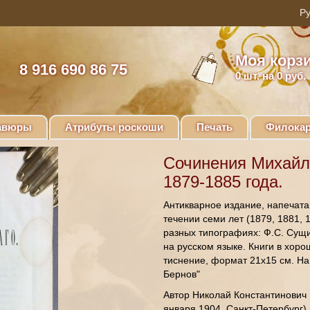
Моя корз
8 916 690 86 75
0
шт. на 0 руб.
авюры
Атрибуты роскоши
Печать
Филокар
Сочинения Михайло
1879-1885 года.
Антикварное издание, напечата
течении семи лет (1879, 1881, 1
разных типографиях: Ф.С. Сущи
на русском языке. Книги в хор
тиснение, формат 21х15 см. На
Бернов"
Автор Николай Константинович 
января 1904, Санкт-Петербург) 