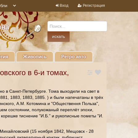
Вход
Регистрация
ина
тия
Живопись
Ретро авто
вского в 6-и томах,
но в Санкт-Петербурге. Тома выходили на свет в
881, 1883, 1883, 1885. ) и были напечатаны в трёх
нского, А.М. Котомина и "Обществення Польза",
ошем состоянии, полукожаный переплёт эпохи,
 корешке тиснение "И.Б." и рукописные пометы "И.
Михайловский (15 ноября 1842, Мещовск - 28
русский литературный критик, публицист,