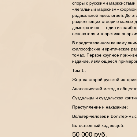
споры с русскими марксистами 
«легальный марксизм» формой 
радикальной идеологией. До это
разделяющих «теорию малых де
демократию» — один из наибол
основателя и теоретика анархи
В представленном вашему вни
философские и критические раб
томах. Первое крупное прижизн
издание, являющееся примером
Том 1 :
Жертва старой русской истории
Аналогический метод в общест
Суздальцы и суздальская крити
Преступление и наказание;
Вольтер-человек и Вольтер-мы
Естественный ход вещей.
50 000 руб.