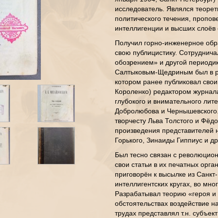
исследователь. Являлся теоре
политического течения, пропо
интеллигенции и высших слоёв 
Получил горно-инженерное обра
свою публицистику. Сотруднич
обозрением» и другой периоди
Салтыковым-Щедриным был в ре
котором ранее публиковал свои
Короленко) редактором журнала
глубокого и внимательного лит
Добролюбова и Чернышевского.
творчесту Льва Толстого и Фёдо
произведения представителей 
Горького, Зинаиды Гиппиус и др
Был тесно связан с революцио
свои статьи в их печатных орг
приговорён к высылке из Санкт
интеллигентских кругах, во мно
Разрабатывал теорию «героя и
обстоятельствах воздействие н
трудах представлял т.н. субъе