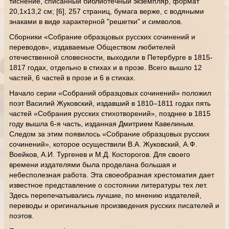
тиснение, списанный библиотечный экземпляр, формат
20,1х13,2 см; [6], 257 страниц, бумага верже, с водяными
знаками в виде характерной "решетки" и символов.
Сборники «Собрание образцовых русских сочинений и
переводов», издаваемые Обществом любителей
отечественной словесности, выходили в Петербурге в 1815-
1817 годах, отдельно в стихах и в прозе. Всего вышло 12
частей, 6 частей в прозе и 6 в стихах.
Начало серии «Собраний образцовых сочинений» положил
поэт Василий Жуковский, издавший в 1810–1811 годах пять
частей «Собрания русских стихотворений», позднее в 1815
году вышла 6-я часть, изданная Дмитрием Кавелиным.
Следом за этим появилось «Собрание образцовых русских
сочинений», которое осуществили В.А. Жуковский, А.Ф.
Воейков, А.И. Тургенев и М.Д. Косторогов. Для своего
времени издателями была проделана большая и
небесполезная работа. Эта своеобразная хрестоматия дает
известное представление о состоянии литературы тех лет.
Здесь перепечатывались лучшие, по мнению издателей,
переводы и оригинальные произведения русских писателей и
поэтов.