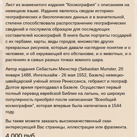
Лист из знаменитого издания "Космография" с описанием на
немецком языке. Издание являлось сводом историко-
географических и биологических данных и в значительной,
степени способствовала распространению географических
сведений и послужила образцом для последующих
составителей космографий. В книге были портреты государей
с их гербами, карты, виды городов, множество других
прекрасных рисунков, которые давали наглядное понятие и о
человеке, и об окружающей его обстановке, и о животных, и о
растениях в самых разных точках земного шара.
Автор издания Себастьян Мюнстер (Sebastian Munster, 20
января 1488, Ингельхайм - 26 мая 1552, Базель) немецко-
швейцарский учёный эпохи Ренессанса, гебраист и географ.
Долгое время преподавал в Базеле. Осуществил первый
полный перевод еврейской Библии на латынь, но широкую
популярность приобрёл после написанная "Всеобщей
космографии", которая впервые была напечатана в 1544
году.
Вы также можете заказать высококачественный скан
интересующей Вас страницы, иллюстрации или фрагмента.
4 000 руб.