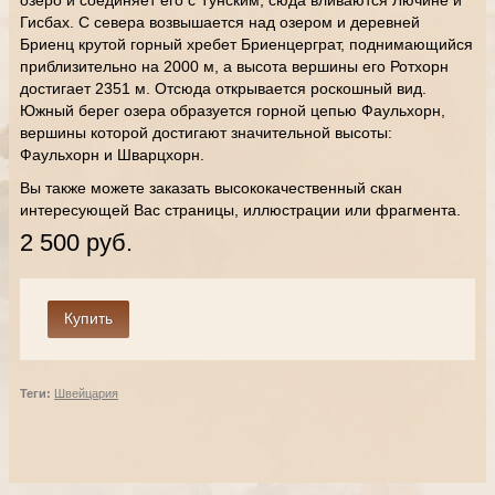
озеро и соединяет его с Тунским, сюда вливаются Лючине и
Гисбах. С севера возвышается над озером и деревней
Бриенц крутой горный хребет Бриенцерграт, поднимающийся
приблизительно на 2000 м, а высота вершины его Ротхорн
достигает 2351 м. Отсюда открывается роскошный вид.
Южный берег озера образуется горной цепью Фаульхорн,
вершины которой достигают значительной высоты:
Фаульхорн и Шварцхорн.
Вы также можете заказать высококачественный скан
интересующей Вас страницы, иллюстрации или фрагмента.
2 500 руб.
Теги:
Швейцария