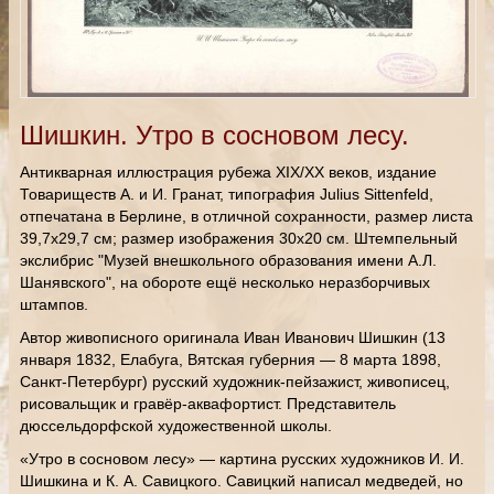
Шишкин. Утро в сосновом лесу.
Антикварная иллюстрация рубежа XIX/XX веков, издание
Товариществ А. и И. Гранат, типография Julius Sittenfeld,
отпечатана в Берлине, в отличной сохранности, размер листа
39,7х29,7 см; размер изображения 30х20 см. Штемпельный
экслибрис "Музей внешкольного образования имени А.Л.
Шанявского", на обороте ещё несколько неразборчивых
штампов.
Автор живописного оригинала Иван Иванович Шишкин (13
января 1832, Елабуга, Вятская губерния — 8 марта 1898,
Санкт-Петербург) русский художник-пейзажист, живописец,
рисовальщик и гравёр-аквафортист. Представитель
дюссельдорфской художественной школы.
«Утро в сосновом лесу» — картина русских художников И. И.
Шишкина и К. А. Савицкого. Савицкий написал медведей, но