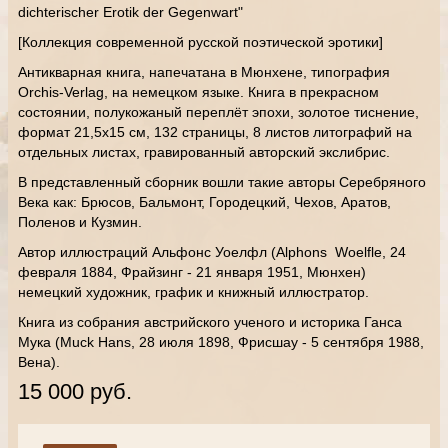
dichterischer Erotik der Gegenwart"
[Коллекция современной русской поэтической эротики]
Антикварная книга, напечатана в Мюнхене, типография
Orchis-Verlag, на немецком языке. Книга в прекрасном
состоянии, полукожаный переплёт эпохи, золотое тиснение,
формат 21,5х15 см, 132 страницы, 8 листов литографий на
отдельных листах, гравированный авторский экслибрис.
В представленный сборник вошли такие авторы Серебряного
Века как: Брюсов, Бальмонт, Городецкий, Чехов, Аратов,
Поленов и Кузмин.
Автор иллюстраций Альфонс Уоелфл (Alphons Woelfle, 24
февраля 1884, Фрайзинг - 21 января 1951, Мюнхен)
немецкий художник, график и книжный иллюстратор.
Книга из собрания австрийского ученого и историка Ганса
Мука (Muck Hans, 28 июля 1898, Фрисшау - 5 сентября 1988,
Вена).
15 000 руб.