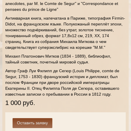
anecdotes, par M. le Comte de Segur" и "Correspondance et
pensees du prince de Ligne"
Антикварная книга, напечатана в Париже, типография Firmin-
Didot, на французском языке. Полукожаный переплёт эпохи,
множество подчёркиваний, без утрат, золотое тиснение,
тонирванный обрез, формат 17,8х12 см, 219, XX, 174
страниц. Книга из собрания Михаила Миткова о чем
свидетельствует суперэкслибрис на корешке "М.М."
Михаил Платонович Митков (1834 - 1889), библиофил,
тайный советник, почетный мировой судья.
Автор Граф Луи Филипп де Сегюр (Louis Philippe, comte de
Segur, 1753 - 1830) французский историк и дипломат, был
послом Франции при дворе российской императрицы
Екатерины II. Отец Филиппа Поля де Сегюра, оставившего
известные записки о пребывании в России в 1812 году.
1 000 руб.