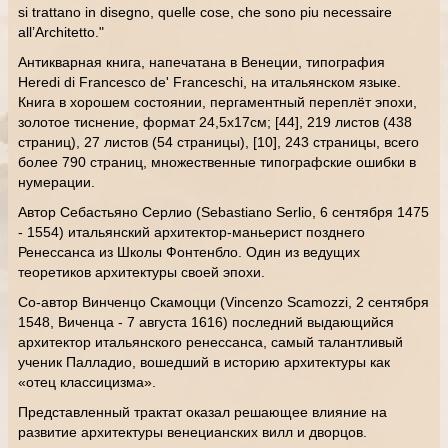
si trattano in disegno, quelle cose, che sono piu necessaire
all’Architetto."
Антикварная книга, напечатана в Венеции, типография
Heredi di Francesco de' Franceschi, на итальянском языке.
Книга в хорошем состоянии, пергаментный переплёт эпохи,
золотое тиснение, формат 24,5х17см; [44], 219 листов (438
страниц), 27 листов (54 страницы), [10], 243 страницы, всего
более 790 страниц, множественные типографские ошибки в
нумерации.
Автор Себастьяно Серлио (Sebastiano Serlio, 6 сентября 1475
- 1554) итальянский архитектор-маньерист позднего
Ренессанса из Школы Фонтенбло. Один из ведущих
теоретиков архитектуры своей эпохи.
Со-автор Винченцо Скамоцци (Vincenzo Scamozzi, 2 сентября
1548, Виченца - 7 августа 1616) последний выдающийся
архитектор итальянского ренессанса, самый талантливый
ученик Палладио, вошедший в историю архитектуры как
«отец классицизма».
Представленный трактат оказал решающее влияние на
развитие архитектуры венецианских вилл и дворцов.