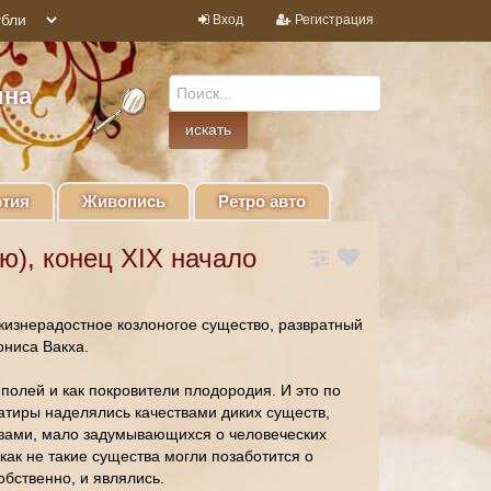
Вход
Регистрация
ина
тия
Живопись
Ретро авто
ю), конец XIX начало
жизнерадостное козлоногое существо, развратный
ониса Вакха.
полей и как покровители плодородия. И это по
сатиры наделялись качествами диких существ,
вами, мало задумывающихся о человеческих
как не такие существа могли позаботится о
обственно, и являлись.