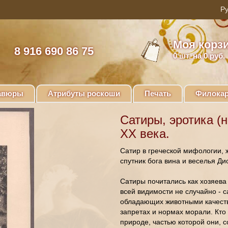
Моя корз
8 916 690 86 75
0
шт. на 0 руб.
авюры
Атрибуты роскоши
Печать
Филокар
Сатиры, эротика (н
ХХ века.
Сатир в греческой мифологии, 
спутник бога вина и веселья Ди
Сатиры почитались как хозяева 
всей видимости не случайно - 
обладающих животными качест
запретах и нормах морали. Кто 
природе, частью которой они, с