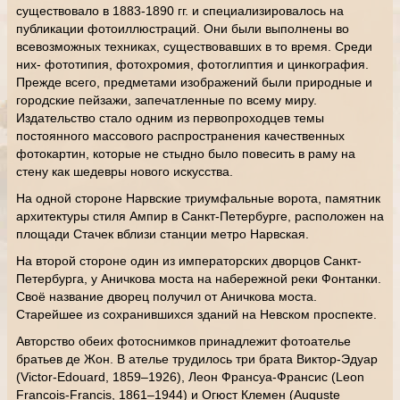
существовало в 1883-1890 гг. и специализировалось на
публикации фотоиллюстраций. Они были выполнены во
всевозможных техниках, существовавших в то время. Среди
них- фототипия, фотохромия, фотоглиптия и цинкография.
Прежде всего, предметами изображений были природные и
городские пейзажи, запечатленные по всему миру.
Издательство стало одним из первопроходцев темы
постоянного массового распространения качественных
фотокартин, которые не стыдно было повесить в раму на
стену как шедевры нового искусства.
На одной стороне Нарвские триумфальные ворота, памятник
архитектуры стиля Ампир в Санкт-Петербурге, расположен на
площади Стачек вблизи станции метро Нарвская.
На второй стороне один из императорских дворцов Санкт-
Петербурга, у Аничкова моста на набережной реки Фонтанки.
Своё название дворец получил от Аничкова моста.
Старейшее из сохранившихся зданий на Невском проспекте.
Авторство обеих фотоснимков принадлежит фотоателье
братьев де Жон. В ателье трудилось три брата Виктор-Эдуар
(Victor-Edouard, 1859–1926), Леон Франсуа-Франсис (Leon
Francois-Francis, 1861–1944) и Огюст Клемен (Auguste