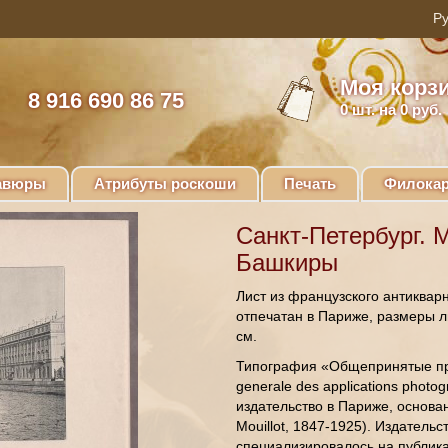
Моя корз
8 916 690 86 75
0
шт. на 0 руб.
авюры
Атрибуты роскоши
Печать
Филокар
Санкт-Петербург. 
Башкиры
Лист из французского антикварн
отпечатан в Париже, размеры л
см.
Типография «Общепринятые пр
generale des applications phot
издательство в Париже, основа
Mouillot, 1847-1925). Издательс
специализировалось на публик