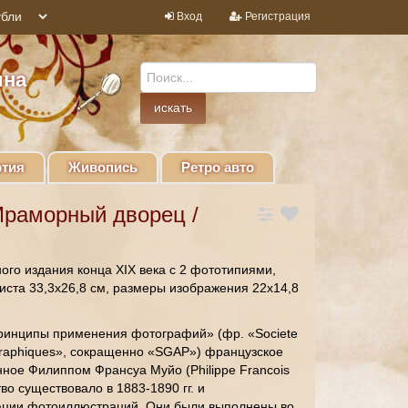
Вход
Регистрация
ина
тия
Живопись
Ретро авто
Мраморный дворец /
ого издания конца XIX века с 2 фототипиями,
иста 33,3х26,8 см, размеры изображения 22х14,8
инципы применения фотографий» (фр. «Societe
ographiques», сокращенно «SGAP») французское
нное Филиппом Франсуа Муйо (Philippe Francois
тво существовало в 1883-1890 гг. и
ации фотоиллюстраций. Они были выполнены во