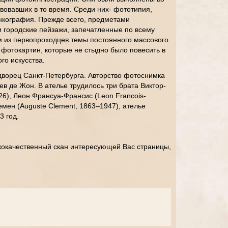
вовавших в то время. Среди них- фототипия,
нкография. Прежде всего, предметами
 городские пейзажи, запечатленные по всему
м из первопроходцев темы постоянного массового
фотокартин, которые не стыдно было повесить в
го искусства.
ворец Санкт-Петербурга. Авторство фотоснимка
в де Жон. В ателье трудилось три брата Виктор-
26), Леон Франсуа-Франсис (Leon Francois-
емен (Auguste Clement, 1863–1947), ателье
3 год.
кокачественный скан интересующей Вас страницы,