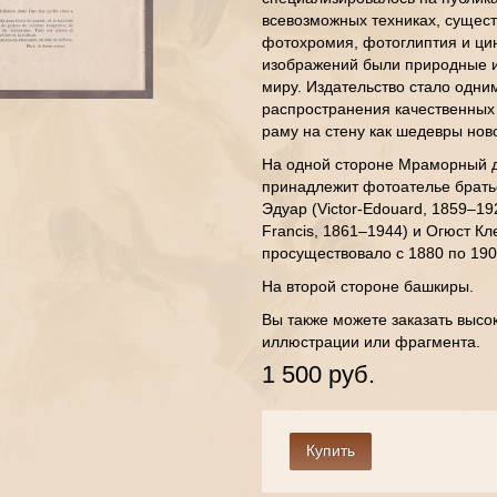
всевозможных техниках, сущест
фотохромия, фотоглиптия и ци
изображений были природные и
миру. Издательство стало одни
распространения качественных 
раму на стену как шедевры ново
На одной стороне Мраморный д
принадлежит фотоателье братье
Эдуар (Victor-Edouard, 1859–19
Francis, 1861–1944) и Огюст Кл
просуществовало с 1880 по 190
На второй стороне башкиры.
Вы также можете заказать высо
иллюстрации или фрагмента.
1 500 руб.