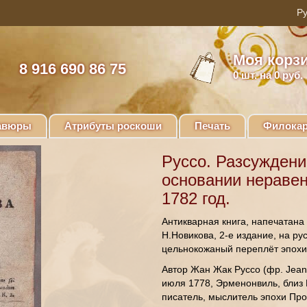
Моя корз
8 916 690 86 75
0
шт. на 0 руб.
авюры
Атрибуты роскоши
Печать
Филокар
Руссо. Разсуждени
основании нераве
1782 год.
Антикварная книга, напечатана
Н.Новикова, 2-е издание, на ру
цельнокожаный переплёт эпохи,
Автор Жан Жак Руссо (фр. Jea
июля 1778, Эрменонвиль, близ
писатель, мыслитель эпохи Пр