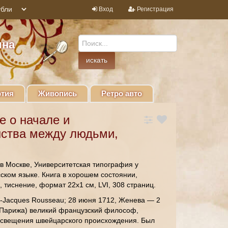
Вход
Регистрация
ина
тия
Живопись
Ретро авто
е о начале и
нства между людьми,
 в Москве, Университетская типография у
сском языке. Книга в хорошем состоянии,
 тиснение, формат 22х1 см, LVI, 308 страниц.
n-Jacques Rousseau; 28 июня 1712, Женева — 2
 Парижа) великий французский философ,
освещения швейцарского происхождения. Был