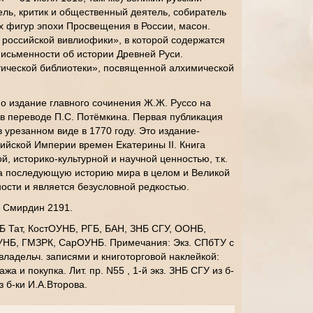
ель, критик и общественный деятель, собиратель
х фигур эпохи Просвещения в России, масон.
 российской вивлиофики», в которой содержатся
исьменности об истории Древней Руси.
ической библиотеки», посвященной алхимической
 издание главного сочинения Ж.Ж. Руссо на
в переводе П.С. Потёмкина. Первая публикация
 урезанном виде в 1770 году. Это издание-
ийской Империи времен Екатерины II. Книга
, историко-культурной и научной ценностью, т.к.
а последующую историю мира в целом и Великой
ости и является безусловной редкостью.
; Смирдин 2191.
НБ Тат, КостОУНБ, РГБ, БАН, ЗНБ СГУ, ООНБ,
УНБ, ГМЗРК, СарОУНБ. Примечания: Экз. СПбТУ с
владельч. записями и книготорговой наклейкой:
жа и покупка. Лит. пр. N55 , 1-й экз. ЗНБ СГУ из б-
з б-ки И.А.Второва.