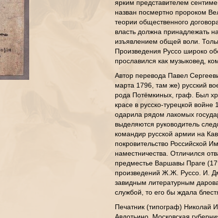
ярким представителем сентиме
назван посмертно пророком Ве
теории общественного договора
власть должна принадлежать на
изъявлением общей воли. Тольк
Произведения Руссо широко обс
прославился как музыковед, ком
Автор перевода Павел Сергееви
марта 1796, там же) русский в
рода Потёмкиных, граф. Был х
красе в русско-турецкой войне 
одарила рядом лакомых госуда
выделяются руководитель следс
командир русской армии на Кавк
покровительство Российской Им
наместничества. Отличился отв
предместье Варшавы Праге (179
произведений Ж.Ж. Руссо. И. Д
завидным литературным дарова
службой, то его бы ждала блес
Печатник (типограф) Николай И
Авдотьино, Московская губерни