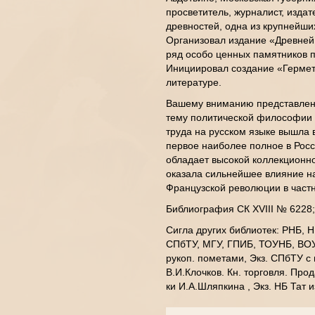
просветитель, журналист, издат
древностей, одна из крупнейши
Организовал издание «Древней
ряд особо ценных памятников п
Инициировал создание «Гермет
литературе.
Вашему вниманию представлено
тему политической философии 
труда на русском языке вышла в
первое наиболее полное в Росс
обладает высокой коллекционной
оказала сильнейшее влияние н
Французской революции в частн
Библиография СК XVIII № 6228
Сигла других библиотек: РНБ, 
СПбТУ, МГУ, ГПИБ, ТОУНБ, ВО
рукоп. пометами, Экз. СПбТУ с 
В.И.Клочков. Кн. торговля. Прода
ки И.А.Шляпкина , Экз. НБ Тат и