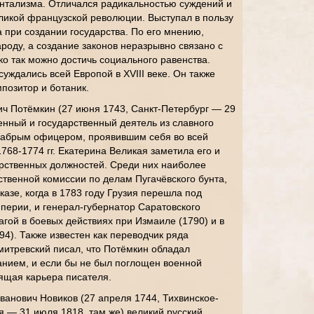
нтализма. Отличался радикальностью суждений и
ликой французской революции. Выступал в пользу
 при создании государства. По его мнению,
роду, а создание законов неразрывно связано с
о так можно достичь социального равенства.
уждались всей Европой в XVIII веке. Он также
позитор и ботаник.
ч Потёмкин (27 июня 1743, Санкт-Петербург — 29
оенный и государственный деятель из славного
рабрым офицером, проявившим себя во всей
1768-1774 гг. Екатерина Великая заметила его и
рственных должностей. Среди них наиболее
твенной комиссии по делам Пугачёвского бунта,
азе, когда в 1783 году Грузия перешла под
перии, и генерал-губернатор Саратовского
агой в боевых действиях при Измаиле (1790) и в
4). Также известен как переводчик ряда
митревский писал, что Потёмкин обладал
нием, и если бы не был поглощен военной
тящая карьера писателя.
ванович Новиков (27 апреля 1744, Тихвинское-
я — 31 июля 1818, там же) великий русский