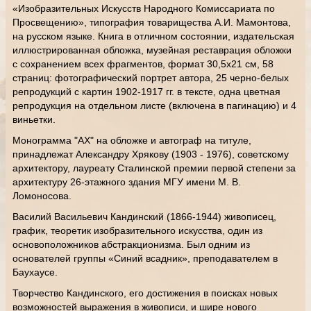
«Изобразительных Искусств Народного Комиссариата по
Просвещению», типография товарищества А.И. Мамонтова,
на русском языке. Книга в отличном состоянии, издательская
иллюстрированная обложка, музейная реставрация обложки
с сохранением всех фрагментов, формат 30,5х21 см, 58
страниц: фотографический портрет автора, 25 черно-белых
репродукций с картин 1902-1917 гг. в тексте, одна цветная
репродукция на отдельном листе (включена в пагинацию) и 4
виньетки.
Монограмма "АХ" на обложке и автограф на титуле,
принадлежат Александру Хрякову (1903 - 1976), советскому
архитектору, лауреату Сталинской премии первой степени за
архитектуру 26-этажного здания МГУ имени М. В.
Ломоносова.
Василий Васильевич Кандинский (1866-1944) живописец,
график, теоретик изобразительного искусства, один из
основоположников абстракционизма. Был одним из
основателей группы «Синий всадник», преподавателем в
Баухаусе.
Творчество Кандинского, его достижения в поисках новых
возможностей выражения в живописи, и шире нового