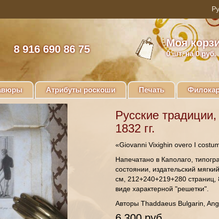
Моя корз
8 916 690 86 75
0
шт. на 0 руб.
авюры
Атрибуты роскоши
Печать
Филокар
Русские традиции, 
1832 гг.
«Giovanni Vixighin overo I costum
Напечатано в Каполаго, типогра
состоянии, издательский мягки
см, 212+240+219+280 страниц, 
виде характерной "решетки".
Авторы Thaddaeus Bulgarin, Ang
6 300 руб.