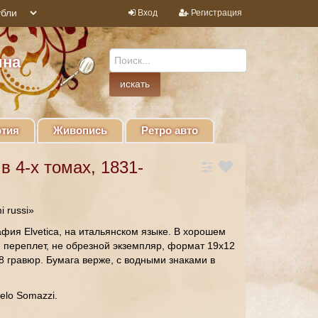
Вход
Регистрация
ина
тия
Живопись
Ретро авто
в 4-х томах, 1831-
i russi»
фия Elvetica, на итальянском языке. В хорошем
й переплет, не обрезной экземпляр, формат 19х12
8 гравюр. Бумага верже, с водными знаками в
elo Somazzi.