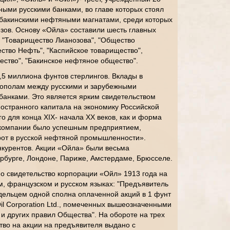
ными русскими банками, во главе которых стоял
е бакинскими нефтяными магнатами, среди которых
зов. Основу «Ойла» составили шесть главных
 "Товарищество Лианозова", "Общество
ство Нефть", "Каспийское товарищество",
ество", "Бакинское нефтяное общество".
,5 миллиона фунтов стерлингов. Вклады в
пополам между русскими и зарубежными
банками. Это является ярким свидетельством
остранного капитала на экономику Российской
о для конца XIX- начала XX веков, как и форма
е компании было успешным предприятием,
от в русской нефтяной промышленности».
нкурентов. Акции «Ойла» были весьма
рбурге, Лондоне, Париже, Амстердаме, Брюсселе.
 свидетельство корпорации «Ойл» 1913 года на
м, французском и русском языках: "Предъявитель
адельцем одной сполна оплаченной акций в 1 фунт
Oil Corporation Ltd., помеченных вышеозначенными
и других правил Общества". На обороте на трех
тво на акции на предъявителя выдано с