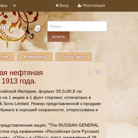
Вход
Регистрация
ина
тия
Живопись
Ретро авто
ная нефтяная
 1913 года.
сийской Империи, формат 39,2х30,8 см.
на 1 акцию в 1 фунт стерлинг, отпечатано в
& Sons Limited. Номер представленной к продаже
бумага в хорошей сохранности, отпрессована и
я представленная акция, "The RUSSIAN GENERAL
стна под названиями «Российская (или Русская)
ия», «Ойль» и «Ойл»)- трест, учреждённый 28