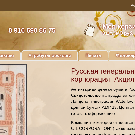
Моя корз
8 916 690 86 75
0
шт. на 0 руб.
авюры
Атрибуты роскоши
Печать
Филокар
Русская генераль
корпорация. Акция
Антикварная ценная бумага Рос
Свидетельство на предъявителя 
Лондоне, типография Waterlaw 
ценной бумаги A19423. Ценная 
готова к оформлению.
Компания, к которой относитс
OIL CORPORATION" (также изве
генеральная нефтяная корпорац