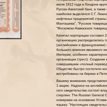
июля 1912 года в Лондоне круп
Русско-Азиатский банк, а такж
наиболее выделялся С.Г. Лиано
нефтяных предприятий страны:
Манташева", "Русское товарище
"Московско-Кавказское товарищ
Капитал корпорации составил 2
организацию распределились 
(английскими и французскими) 
большого влияния ввозимого ин
Империи, особенно характерног
организации (трест). Создани
совершившим «полный перевор
Общество быстро поглотило ко
востребованы на биржах в Пете
Вашему вниманию представлено
1 акцию. Надписи на английско
сего свидетельства состоит вл
стерлинг. The Russian General 
номерами на основании Устава 
языках: "Настоящее свидетельс