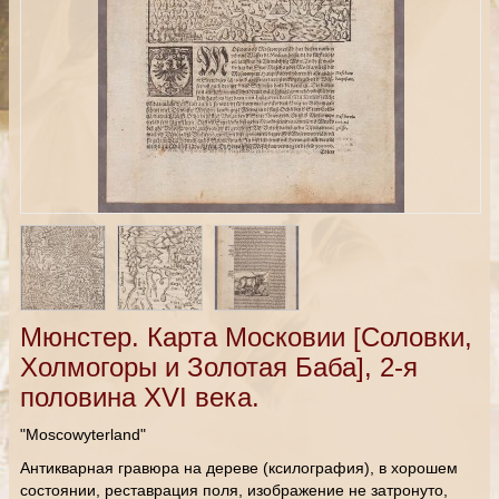
Мюнстер. Карта Московии [Соловки,
Холмогоры и Золотая Баба], 2-я
половина XVI века.
"Moscowyterland"
Антикварная гравюра на дереве (ксилография), в хорошем
состоянии, реставрация поля, изображение не затронуто,