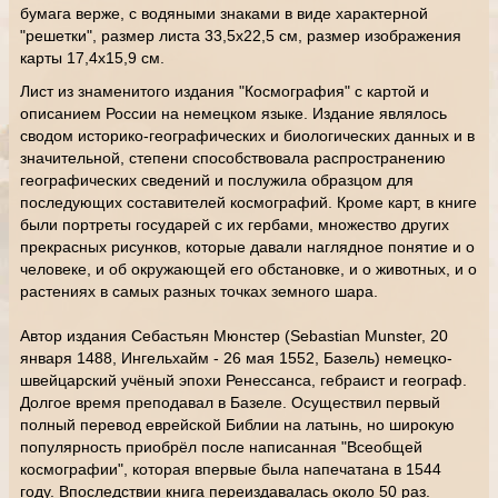
бумага верже, с водяными знаками в виде характерной
"решетки", размер листа 33,5х22,5 см, размер изображения
карты 17,4х15,9 см.
Лист из знаменитого издания "Космография" с картой и
описанием России на немецком языке. Издание являлось
сводом историко-географических и биологических данных и в
значительной, степени способствовала распространению
географических сведений и послужила образцом для
последующих составителей космографий. Кроме карт, в книге
были портреты государей с их гербами, множество других
прекрасных рисунков, которые давали наглядное понятие и о
человеке, и об окружающей его обстановке, и о животных, и о
растениях в самых разных точках земного шара.
Автор издания Себастьян Мюнстер (Sebastian Munster, 20
января 1488, Ингельхайм - 26 мая 1552, Базель) немецко-
швейцарский учёный эпохи Ренессанса, гебраист и географ.
Долгое время преподавал в Базеле. Осуществил первый
полный перевод еврейской Библии на латынь, но широкую
популярность приобрёл после написанная "Всеобщей
космографии", которая впервые была напечатана в 1544
году. Впоследствии книга переиздавалась около 50 раз.