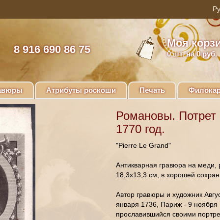
Моя корз
8 916 690 86 75
0
шт. на 0 руб.
авюры
Атрибуты роскоши
Печать
Филокар
Романовы. Потрет 
1770 год.
"Pierre Le Grand"
Антикварная гравюра на меди, 
18,3х13,3 см, в хорошей сохра
Автор гравюры и художник Август
января 1736, Париж - 9 ноября 
прославившийся своими портре