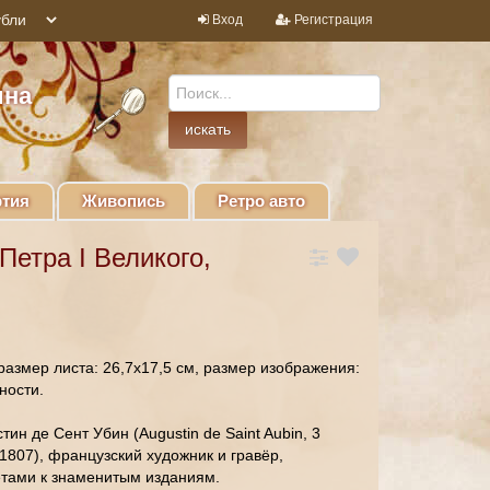
Вход
Регистрация
ина
тия
Живопись
Ретро авто
Петра I Великого,
размер листа: 26,7х17,5 см, размер изображения:
нности.
ин де Сент Убин (Augustin de Saint Aubin, 3
1807), французский художник и гравёр,
тами к знаменитым изданиям.