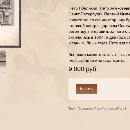
Петр I Великий (Петр Алексееви
Санкт Петербург). Первый Импер
совместно со своим старшим бр
старшей сестры царевны Софьи
регентшу, но править за него с
скончалась в 1694, а два года с
Иоанн V. Лишь тогда Петр взял 
Вы также можете заказать высо
иллюстрации или фрагмента.
9 000 руб.
Теги:
Правители Руси
Романовы
Петр I