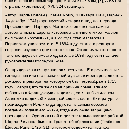
библиотечный экземпляр, формат 23,5х17,6 см; [8], A-КS (26
страниц кириллицей), XVI, 324 страницы.
Автор Шарль Роллен (Charles Rollin, 30 января 1661, Париж -
14 декабря 1741) французский историк и педагог периода
Просвещения. Наряду с Монтескье он являлся самым
авторитетным в Европе историком античного мира. Роллен
был сыном ножовщика, а в 22 года стал мастером в
Парижском университете. В 1694 году, стал его ректором
возродив изучение греческого языка. Он занимал этот пост в
течение двух лет вместо одного, а в 1699 году был назначен
руководителем колледжа Бове.
Он придерживался принципов янсенизма. Его религиозные
взгляды лишили его назначений и дисквалифицировали его с
должности ректора, на которую он был переизбран в 1719
году. Говорят, что та же самая причина помешала его
избранию в Французскую академию, хотя он был членом
Академии надписей и изящной словесности.. Литературные
произведения Роллина датируются главным образом
поздними годами его жизни, когда ему было запрещено
преподавать. Оригинальной и действительно важной работой
Шарля Роллена, был его Трактат об образовании (Traité des
Études, Paris, 1726–31), в котором содержится краткое