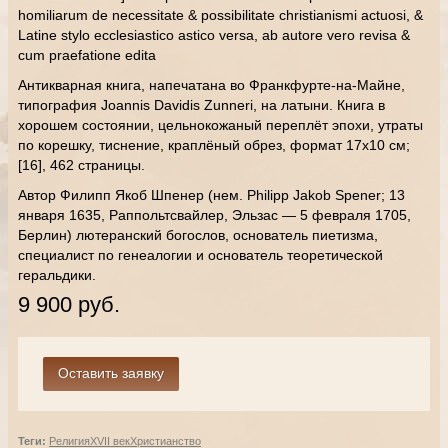
homiliarum de necessitate & possibilitate christianismi actuosi, &
Latine stylo ecclesiastico astico versa, ab autore vero revisa &
cum praefatione edita
Антикварная книга, напечатана во Франкфурте-на-Майне,
типография Joannis Davidis Zunneri, на латыни. Книга в
хорошем состоянии, цельнокожаный переплёт эпохи, утраты
по корешку, тиснение, краплёный обрез, формат 17х10 см;
[16], 462 страницы.
Автор Филипп Якоб Шпенер (нем. Philipp Jakob Spener; 13
января 1635, Раппольтсвайлер, Эльзас — 5 февраля 1705,
Берлин) лютеранский богослов, основатель пиетизма,
специалист по генеалогии и основатель теоретической
геральдики.
9 900 руб.
Теги:
Религия
XVII век
Христианство