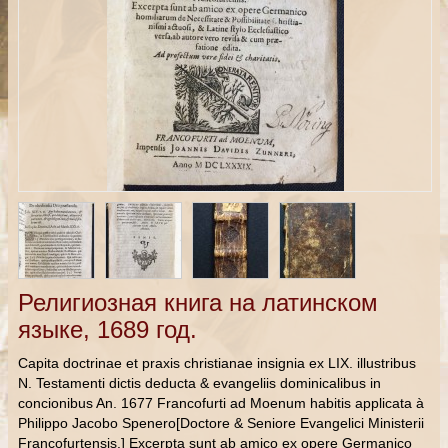
Религиозная книга на латинском
языке, 1689 год.
Capita doctrinae et praxis christianae insignia ex LIX. illustribus
N. Testamenti dictis deducta & evangeliis dominicalibus in
concionibus An. 1677 Francofurti ad Moenum habitis applicata à
Philippo Jacobo Spenero[Doctore & Seniore Evangelici Ministerii
Francofurtensis.] Excerpta sunt ab amico ex opere Germanico