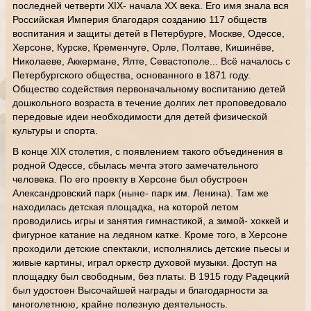
последней четверти XIX- начала XX века. Его имя знала вся
Российская Империя благодаря созданию 117 обществ
воспитания и защиты детей в Петербурге, Москве, Одессе,
Херсоне, Курске, Кременчуге, Орле, Полтаве, Кишинёве,
Николаеве, Аккермане, Ялте, Севастополе... Всё началось с
Петербургского общества, основанного в 1871 году.
Общество содействия первоначальному воспитанию детей
дошкольного возраста в течение долгих лет проповедовало
передовые идеи необходимости для детей физической
культуры и спорта.
В конце XIX столетия, с появлением такого объединения в
родной Одессе, сбылась мечта этого замечательного
человека. По его проекту в Херсоне был обустроен
Александровский парк (ныне- парк им. Ленина). Там же
находилась детская площадка, на которой летом
проводились игры и занятия гимнастикой, а зимой- хоккей и
фигурное катание на ледяном катке. Кроме того, в Херсоне
проходили детские спектакли, исполнялись детские пьесы и
живые картины, играл оркестр духовой музыки. Доступ на
площадку был свободным, без платы. В 1915 году Радецкий
был удостоен Высочайшей награды и благодарности за
многолетнюю, крайне полезную деятельность.