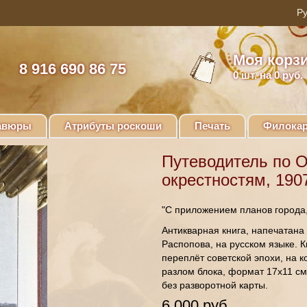
Моя корз
8 916 690 86 75
0
шт. на 0 руб.
авюры
Атрибуты роскоши
Печать
Филокар
Путеводитель по О
окрестностям, 1907
"С приложением планов города, 
Антикварная книга, напечатана 
Распопова, на русском языке. 
переплёт советской эпохи, на к
разлом блока, формат 17х11 см;
без разворотной карты.
6 000 руб.