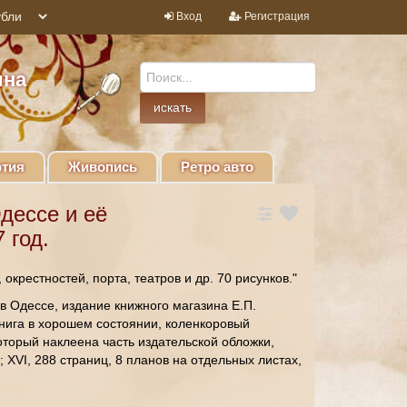
Вход
Регистрация
ина
тия
Живопись
Ретро авто
дессе и её
 год.
окрестностей, порта, театров и др. 70 рисунков."
в Одессе, издание книжного магазина Е.П.
Книга в хорошем состоянии, коленкоровый
оторый наклеена часть издательской обложки,
 XVI, 288 страниц, 8 планов на отдельных листах,