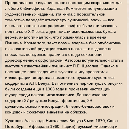
Представленное издание станет настоящим сокровищем для
любого библиофила. Изданная Комитетом популяризации
художественных изданий, эта книга с поразительной
точностью передаёт атмосферу пушкинской эпохи — все
использованные типографские шрифты были стилизованы
под начало XIX века, а для печати использовалась бумага
верже, аналогичная той, что применялась в времена
Пушкина. Кроме того, текст поэмы впервые был опубликован
в окончательной редакции самого поэта — в издание не
вносились цензурные правки вплоть до сохранения
дореформенной орфографии. Автором вступительной статьи
выступил известнейший пушкинист П.Е. Щёголев. Однако в
настоящее произведение искусства книгу превратили
иллюстрации авторства знаменитого русского художника-
модерниста А.Н. Бенуа. Выполненные чёрной тушью рисунки
были созданы ещё в 1903 году и произвели настоящий
фурор среди поклонников живописи. Данное издание
содержит 37 рисунков Бенуа: фронтиспис, 29
цельнополосных иллюстраций, 6 черно-белых заставок и
концовок и сюжетная виньетка на обложке.
Художник Александр Николаевич Бенуа (3 мая 1870, Санкт-
Петербург - 9 февраля 1960, Париж), русский живописец и