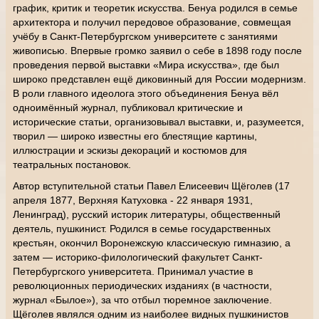
график, критик и теоретик искусства. Бенуа родился в семье
архитектора и получил передовое образование, совмещая
учёбу в Санкт-Петербургском университете с занятиями
живописью. Впервые громко заявил о себе в 1898 году после
проведения первой выставки «Мира искусства», где был
широко представлен ещё диковинный для России модернизм.
В роли главного идеолога этого объединения Бенуа вёл
одноимённый журнал, публиковал критические и
исторические статьи, организовывал выставки, и, разумеется,
творил — широко известны его блестящие картины,
иллюстрации и эскизы декораций и костюмов для
театральных постановок.
Автор вступительной статьи Павел Елисеевич Щёголев (17
апреля 1877, Верхняя Катуховка - 22 января 1931,
Ленинград), русский историк литературы, общественный
деятель, пушкинист. Родился в семье государственных
крестьян, окончил Воронежскую классическую гимназию, а
затем — историко-филологический факультет Санкт-
Петербургского университета. Принимал участие в
революционных периодических изданиях (в частности,
журнал «Былое»), за что отбыл тюремное заключение.
Щёголев являлся одним из наиболее видных пушкинистов