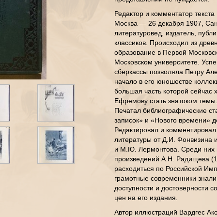
Редактор и комментатор текста
Москва — 26 декабря 1907, Сан
литературовед, издатель, публ
классиков. Происходил из древн
образование в Первой Московск
Московском университете. Успе
сберкассы позволяла Петру Ал
начало в его юношестве коллекц
большая часть которой сейчас 
Ефремову стать знатоком темы.
Печатал библиографические ста
записок» и «Нового времени» д
Редактировал и комментировал 
литературы от Д.И. Фонвизина и
и М.Ю. Лермонтова. Среди них
произведений А.Н. Радищева (1
расходиться по Российской Имп
грамотные современники знал
доступности и достоверности с
цен на его издания.
Автор иллюстраций Вардгес Ак