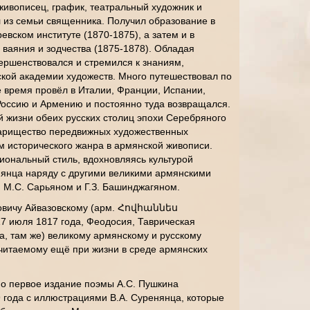
живописец, график, театральный художник и
л из семьи священника. Получил образование в
вском институте (1870-1875), а затем и в
ваяния и зодчества (1875-1878). Обладая
ершенствовался и стремился к знаниям,
кой академии художеств. Много путешествовал по
е время провёл в Италии, Франции, Испании,
Россию и Армению и постоянно туда возвращался.
ой жизни обеих русских столиц эпохи Серебряного
оварищество передвижных художественных
м исторического жанра в армянской живописи.
иональный стиль, вдохновляясь культурой
нянца наряду с другими великими армянскими
, М.С. Сарьяном и Г.З. Башинджагяном.
овичу Айвазовскому (арм. Հովհաննես
7 июля 1817 года, Феодосия, Таврическая
а, там же) великому армянскому и русскому
очитаемому ещё при жизни в среде армянских
о первое издание поэмы А.С. Пушкина
 года с иллюстрациями В.А. Суренянца, которые