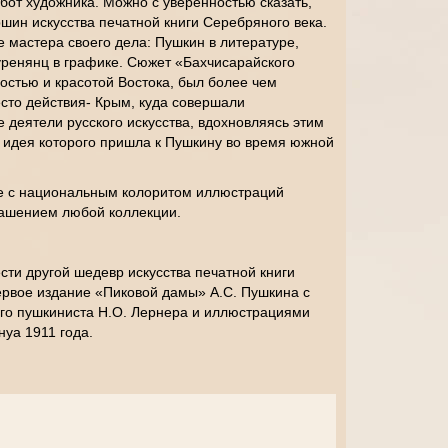
бот художника. Можно с уверенностью сказать,
ршин искусства печатной книги Серебряного века.
 мастера своего дела: Пушкин в литературе,
ренянц в графике. Сюжет «Бахчисарайского
остью и красотой Востока, был более чем
сто действия- Крым, куда совершали
 деятели русского искусства, вдохновляясь этим
 идея которого пришла к Пушкину во время южной
пе с национальным колоритом иллюстраций
ашением любой коллекции.
сти другой шедевр искусства печатной книги
ервое издание «Пиковой дамы» А.С. Пушкина с
ого пушкиниста Н.О. Лернера и иллюстрациями
нуа 1911 года.