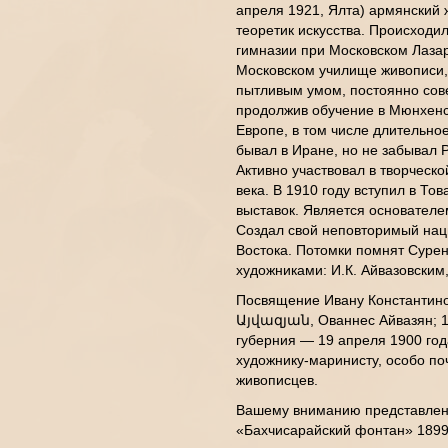
апреля 1921, Ялта) армянский 
теоретик искусства. Происходи
гимназии при Московском Лазаре
Московском училище живописи, 
пытливым умом, постоянно сов
продолжив обучение в Мюнхенс
Европе, в том числе длительно
бывал в Иране, но не забывал 
Активно участвовал в творческ
века. В 1910 году вступил в Т
выставок. Является основателе
Создал свой неповторимый нац
Востока. Потомки помнят Суре
художниками: И.К. Айвазовским
Посвящение Ивану Константин
Այվազյան, Ованнес Айвазян; 1
губерния — 19 апреля 1900 год
художнику-маринисту, особо п
живописцев.
Вашему вниманию представлен
«Бахчисарайский фонтан» 1899