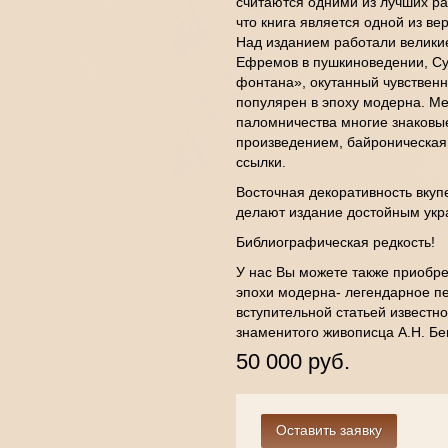
считаются одними из лучших ра
что книга является одной из ве
Над изданием работали великие
Ефремов в пушкиноведении, Су
фонтана», окутанный чувственн
популярен в эпоху модерна. Ме
паломничества многие знаковые
произведением, байроническая
ссылки.
Восточная декоративность вку
делают издание достойным укр
Библиографическая редкость!
У нас Вы можете также приобре
эпохи модерна- легендарное п
вступительной статьей известн
знаменитого живописца А.Н. Бе
50 000 руб.