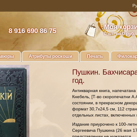
Моя корз
8 916 690 86 75
0
шт. на 0 руб.
авюры
Атрибуты роскоши
Печать
Филокар
Пушкин. Бахчисара
год.
Антикварная книга, напечатана
Кнебель, [Т-во скоропечатни А.
состоянии, в прекрасном декор
формат 30,7х24,5 см, 112 стран
отдельных листах, включенных 
Издание приурочено к 100-лет
Сергеевича Пушкина (26 мая 17
представлении не нуждается.