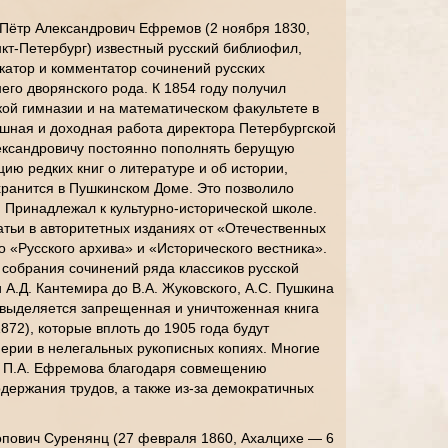
 Пётр Александрович Ефремов (2 ноября 1830,
кт-Петербург) известный русский библиофил,
икатор и комментатор сочинений русских
его дворянского рода. К 1854 году получил
ой гимназии и на математическом факультете в
шная и доходная работа директора Петербургской
ександровичу постоянно пополнять берущую
ию редких книг о литературе и об истории,
хранится в Пушкинском Доме. Это позволило
 Принадлежал к культурно-исторической школе.
тьи в авторитетных изданиях от «Отечественных
о «Русского архива» и «Исторического вестника».
собрания сочинений ряда классиков русской
 А.Д. Кантемира до В.А. Жуковского, А.С. Пушкина
 выделяется запрещенная и уничтоженная книга
872), которые вплоть до 1905 года будут
ерии в нелегальных рукописных копиях. Многие
и П.А. Ефремова благодаря совмещению
одержания трудов, а также из-за демократичных
опович Суренянц (27 февраля 1860, Ахалцихе — 6