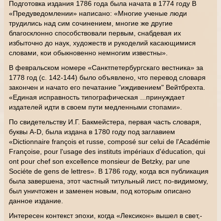
Подготовка издания 1786 года была начата в 1774 году В
«Предуведомлении» написано: «Многие ученые люди
трудились над сим сочинением, многие же другие
благосклонно способствовали первым, снабдевая их
избыточно до наук, художеств и рукоделий касающимися
словами, кои обыкновенно немногим известны».
В февральском номере «Санктпетербургскаго вестника» за
1778 год (с. 142-144) было объявлено, что перевод словаря
закончен и начато его печатание "иждивением" Вейтбрехта.
«Единая исправность типографическая ...принуждает
издателей идти в своем пути медленными стопами».
По свидетельству И.Г. Бакмейстера, первая часть словаря,
буквы A-D, была издана в 1780 году под заглавием
«Dictionnaire françois et russe, composé sur celui de l'Académie
Françoise, pour l'usage des instituts impériaux d'éducation, qui
ont pour chef son excellence monsieur de Betzky, par une
Sociéte de gens de lettres». В 1786 году, когда вся публикация
была завершена, этот частный титульный лист, по-видимому,
был уничтожен и заменен новым, под которым описано
данное издание.
Интересен контекст эпохи, когда «Лексикон» вышел в свет,-