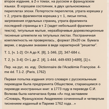
второе издание, в 2-х томах, на русском и французском
языках. В хорошем состоянии, в двух цельнокожаных
переплетах эпохи. Потертости переплетов, утрата корешка у
т. 2, утрата фрагментов корешка у т. 1, лисьи пятна,
загрязнения отдельных страниц, утрата фрагмента
последней страницы в т. 2 (задет небольшой фрагмент
текста), титульные мытые, неразборчивые дореволюционные
тисненые штемпели на титульных листах. Постраничная
комплектность не проверялась., формат 26х20 см. Бумага
верже, с водными знаками в виде характерной "решетки".
Т. 1, [ч. 1-2]: От A до K. [8], 1-346, [2], 347-684 с.
Т. 2, [ч. 3-4]: От L до Z. [4], 1-444, 449-693 [=689], [1] с.
Пер. на рус. яз. изд.: Dictionnaire de l'Académie Françoise. 4-
me éd. Т.1-2. (Paris, 1762)
Первая попытка издания этого словаря с русскоязычным
переводом была предпринята Обществом, старающимся о
переводе иностранных книг: в 1773 году в переводе С.И.
Волкова была напечатана буква «А» под заглавием
«Словарь, Французскою Академиею сочиненный и четвертым
тиснением изданный в Париже 1762 года...»