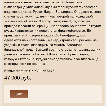
время правления Екатерины Великой. Тогда сама
Императрица увлекалась идеями французских философов-
энциклопедистов: Руссо, Дидро, Вольтера… Она даже завела
с ними переписку, под влиянием которой написала свой
знаменитый «Наказ». В эпоху Екатерины II, задолго до
прихода к власти во Франции Наполеона Бонапарта, в кругах
русской аристократии появляется франкофильство. Её
представители говорят между собой по-французски,
одеваются на иностранный манер, строят свои роскошные
усадьбы в стиле классицизм во многом благодаря
французской моде. Высший свет не отрёкся от франкомании
даже после начала Великой Французской революции,
которую Екатерина, будучи самодержавной властительницей,
категорически не приняла.
Библиография: СК XVIII № 5475.
47 000 руб.