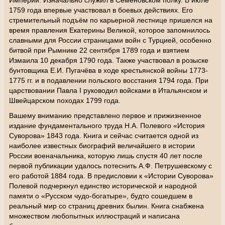
Империи. Изначально служил в Семёновском полку. В июле
1759 года впервые участвовал в боевых действиях. Его
стремительный подъём по карьерной лестнице пришелся на
время правления Екатерины Великой, которое запомнилось
славными для России страницами войн с Турцией, особенно
битвой при Рымнике 22 сентября 1789 года и взятием
Измаила 10 декабря 1790 года. Также участвовал в розыске
бунтовщика Е.И. Пугачёва в ходе крестьянской войны 1773-
1775 гг. и в подавлении польского восстания 1794 года. При
царствовании Павла I руководил войсками в Итальянском и
Швейцарском походах 1799 года.
Вашему вниманию представлено первое и прижизненное
издание фундаментального труда Н.А. Полевого «История
Суворова» 1843 года. Книга и сейчас считается одной из
наиболее известных биографий величайшего в истории
России военачальника, которую лишь спустя 40 лет после
первой публикации удалось потеснить А.Ф. Петрушевскому с
его работой 1884 года. В предисловии к «Истории Суворова»
Полевой подчеркнул единство исторической и народной
памяти о «Русском чудо-богатыре», будто сошедшем в
реальный мир со страниц древних былин. Книга снабжена
множеством любопытных иллюстраций и написана