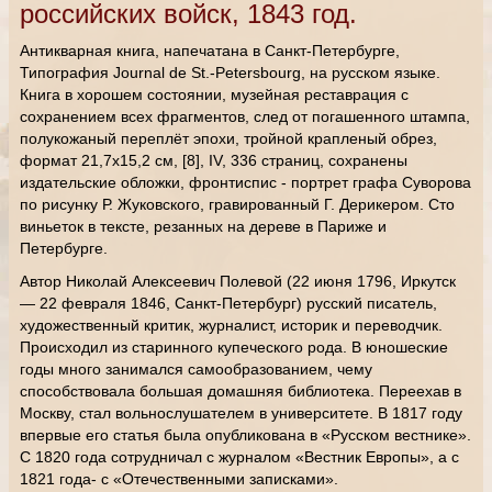
российских войск, 1843 год.
Антикварная книга, напечатана в Санкт-Петербурге,
Типография Journal de St.-Petersbourg, на русском языке.
Книга в хорошем состоянии, музейная реставрация с
сохранением всех фрагментов, след от погашенного штампа,
полукожаный переплёт эпохи, тройной крапленый обрез,
формат 21,7х15,2 см, [8], IV, 336 страниц, сохранены
издательские обложки, фронтиспис - портрет графа Суворова
по рисунку Р. Жуковского, гравированный Г. Дерикером. Сто
виньеток в тексте, резанных на дереве в Париже и
Петербурге.
Автор Николай Алексеевич Полевой (22 июня 1796, Иркутск
— 22 февраля 1846, Санкт-Петербург) русский писатель,
художественный критик, журналист, историк и переводчик.
Происходил из старинного купеческого рода. В юношеские
годы много занимался самообразованием, чему
способствовала большая домашняя библиотека. Переехав в
Москву, стал вольнослушателем в университете. В 1817 году
впервые его статья была опубликована в «Русском вестнике».
С 1820 года сотрудничал с журналом «Вестник Европы», а с
1821 года- с «Отечественными записками».