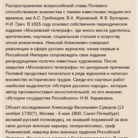
Распространению всероссийской славы Полевого
способствовали знакомства с такими известными людьми его
времени, как А.С. Грибоедов, В.А. Жуковский, Ф.В. Булгарин,
Н.И. Греч. В 1825 году основал собственное периодическое
издание «Московский телеграф», где много места уделялось
критическим, научным, социальным статьям и искусству
эпохи романтизма. Николай Алексеевич совершил
революцию в сфере русских журналов, начав первым в
Российской Империи сопровождать свое издание
репродукциями полотен известных художников. После
закрытия «Московского телеграфа» по цензурным причинам
Полевой продолжал печататься в ряде журналов и написал
множество исторических трудов. Среди его научных работ
наиболее выделяется «История русского народа», которую
автор противопоставил несостоятельной, по его мнению,
«Истории государства Российского» Н.М. Карамзина.
Объект исследования Александр Васильевич Суворов (13
ноября 1730(?), Москва - 6 мая 1800, Санкт-Петербург)
великий русский полководец, не знавший поражений за всю
свою долгую военную карьеру, генералиссимус, граф
Рымникский, кавалер всех военных орденов Российской