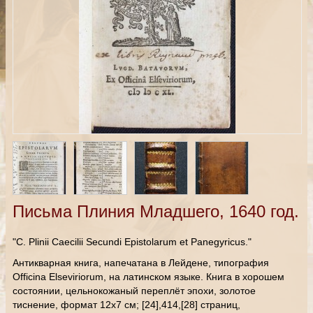
Письма Плиния Младшего, 1640 год.
"C. Plinii Caecilii Secundi Epistolarum et Panegyricus."
Антикварная книга, напечатана в Лейдене, типография
Officina Elseviriorum, на латинском языке. Книга в хорошем
состоянии, цельнокожаный переплёт эпохи, золотое
тиснение, формат 12х7 см; [24],414,[28] страниц,