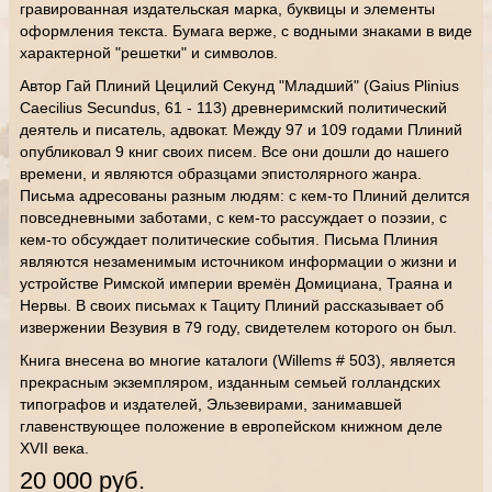
гравированная издательская марка, буквицы и элементы
оформления текста. Бумага верже, с водными знаками в виде
характерной "решетки" и символов.
Автор Гай Плиний Цецилий Секунд "Младший" (Gaius Plinius
Caecilius Secundus, 61 - 113) древнеримский политический
деятель и писатель, адвокат. Между 97 и 109 годами Плиний
опубликовал 9 книг своих писем. Все они дошли до нашего
времени, и являются образцами эпистолярного жанра.
Письма адресованы разным людям: с кем-то Плиний делится
повседневными заботами, с кем-то рассуждает о поэзии, с
кем-то обсуждает политические события. Письма Плиния
являются незаменимым источником информации о жизни и
устройстве Римской империи времён Домициана, Траяна и
Нервы. В своих письмах к Тациту Плиний рассказывает об
извержении Везувия в 79 году, свидетелем которого он был.
Книга внесена во многие каталоги (Willems # 503), является
прекрасным экземпляром, изданным семьей голландских
типографов и издателей, Эльзевирами, занимавшей
главенствующее положение в европейском книжном деле
XVII века.
20 000 руб.