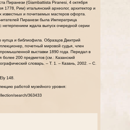
а Пиранези (Giambattista Piranesi, 4 октября
я 1778, Рим) итальянский археолог, архитектор и
х известных и почитаемых мастеров офорта.
читателей Пиранези была Императрица
 с нетерпением ждала выпуск очередной серии
о купца и библиофила. Образцов Дмитрий
оллекционер, почетный мировой судья, член
-промышленной выставки 1890 года. Передал в
я более 200 предметов (см.: Казанский
графический словарь. – Т. 1. – Казань, 2002. – С.
Ely 148.
лекцию работой музейного уровня:
llection/search/363433