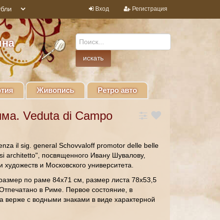
Вход
Регистрация
ина
тия
Живопись
Ретро авто
ма. Veduta di Campo
za il sig. general Schovvaloff promotor delle belle
ranesi architetto", посвященного Ивану Шувалову,
 художеств и Московского университета.
размер по раме 84х71 см, размер листа 78х53,5
 Отпечатано в Риме. Первое состояние, в
а верже с водными знаками в виде характерной