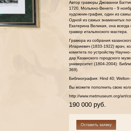
Автор гравюры Джованни Баттист
1720, Мольяно-Венето - 9 ноябр
художник-график, один из самы
Одной из самых знаменитых по
Екатерина Великая, она всегда
гравюр итальянского мастера.
Гравюра из собрания казанског
Илариевич (1833-1922) врач, к
комитета по устройству Научно
дар Казанского городского музе
университет (1804-2004): Библио
369).
Библиография: Hind 40; Welton-
Вы можете пополнить свою кол
http://www.metmuseum.org/art/co
190 000 руб.