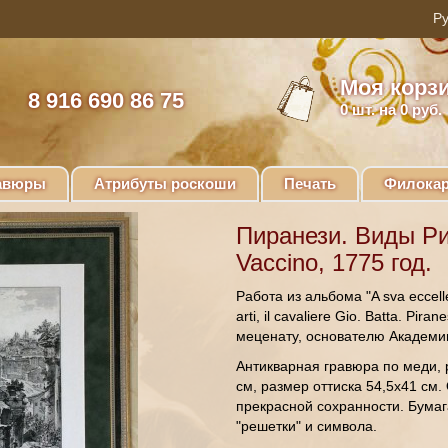
Моя корз
8 916 690 86 75
0
шт. на 0 руб.
авюры
Атрибуты роскоши
Печать
Филокар
Пиранези. Виды Ри
Vaccino, 1775 год.
Работа из альбома "A sva eccellen
arti, il cavaliere Gio. Batta. Pi
меценату, основателю Академии
Антикварная гравюра по меди, 
см, размер оттиска 54,5х41 см.
прекрасной сохранности. Бумаг
"решетки" и символа.