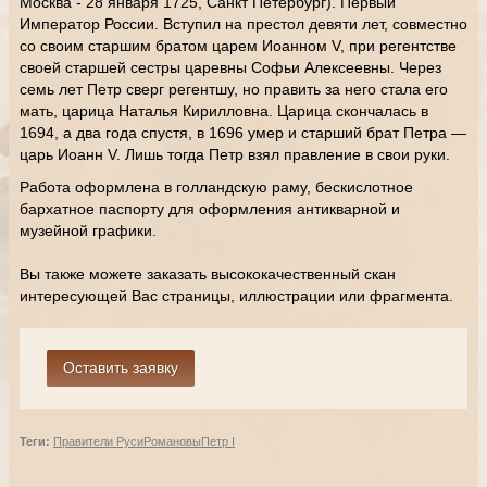
Москва - 28 января 1725, Санкт Петербург). Первый
Император России. Вступил на престол девяти лет, совместно
со своим старшим братом царем Иоанном V, при регентстве
своей старшей сестры царевны Софьи Алексеевны. Через
семь лет Петр сверг регентшу, но править за него стала его
мать, царица Наталья Кирилловна. Царица скончалась в
1694, а два года спустя, в 1696 умер и старший брат Петра —
царь Иоанн V. Лишь тогда Петр взял правление в свои руки.
Работа оформлена в голландскую раму, бескислотное
бархатное паспорту для оформления антикварной и
музейной графики.
Вы также можете заказать высококачественный скан
интересующей Вас страницы, иллюстрации или фрагмента.
Теги:
Правители Руси
Романовы
Петр I