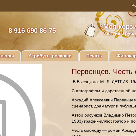
Моя корз
8 916 690 86 75
0
шт. на 0 руб.
авюры
Атрибуты роскоши
Печать
Филокар
Первенцев. Честь 
В.Высоцкого. М.-Л. ДЕТГИЗ. 194
С автографом и дарственной н
Аркадий Алексеевич Первенцев (
сценарист, драматург и публици
Автор рисунков Владимир Петро
1983) график-иллюстратор и по
Честь смолоду — роман Аркади