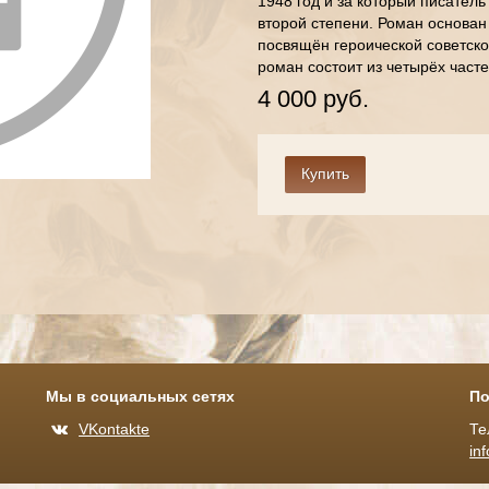
1948 год и за который писател
второй степени. Роман основан
посвящён героической советск
роман состоит из четырёх часте
4 000 руб.
Мы в социальных сетях
По
VKontakte
Те
in