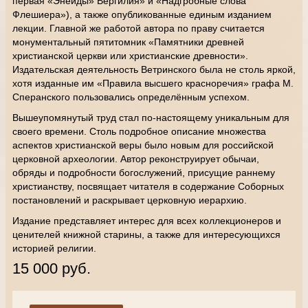
первая «Энеиды» Вергилия» и «Надгробные слова
Флешиера»), а также опубликованные единым изданием
лекции. Главной же работой автора по праву считается
монументальный пятитомник «Памятники древней
христианской церкви или христианские древности».
Издательская деятельность Ветринского была не столь яркой,
хотя изданные им «Правила высшего красноречия» графа М.
Сперанского пользовались определённым успехом.
Вышеупомянутый труд стал по-настоящему уникальным для
своего времени. Столь подробное описание множества
аспектов христианской веры было новым для российской
церковной археологии. Автор реконструирует обычаи,
обряды и подробности богослужений, присущие раннему
христианству, посвящает читателя в содержание Соборных
постановлений и раскрывает церковную иерархию.
Издание представляет интерес для всех коллекционеров и
ценителей книжной старины, а также для интересующихся
историей религии.
15 000 руб.