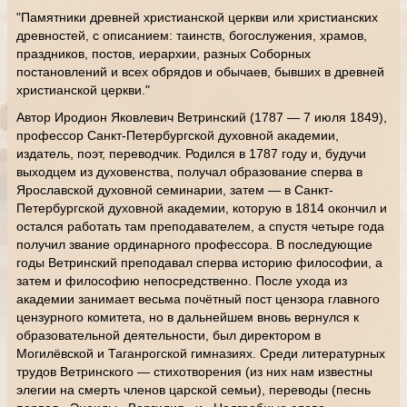
"Памятники древней христианской церкви или христианских
древностей, с описанием: таинств, богослужения, храмов,
праздников, постов, иерархии, разных Соборных
постановлений и всех обрядов и обычаев, бывших в древней
христианской церкви."
Автор Иродион Яковлевич Ветринский (1787 — 7 июля 1849),
профессор Санкт-Петербургской духовной академии,
издатель, поэт, переводчик. Родился в 1787 году и, будучи
выходцем из духовенства, получал образование сперва в
Ярославской духовной семинарии, затем — в Санкт-
Петербургской духовной академии, которую в 1814 окончил и
остался работать там преподавателем, а спустя четыре года
получил звание ординарного профессора. В последующие
годы Ветринский преподавал сперва историю философии, а
затем и философию непосредственно. После ухода из
академии занимает весьма почётный пост цензора главного
цензурного комитета, но в дальнейшем вновь вернулся к
образовательной деятельности, был директором в
Могилёвской и Таганрогской гимназиях. Среди литературных
трудов Ветринского — стихотворения (из них нам известны
элегии на смерть членов царской семьи), переводы (песнь