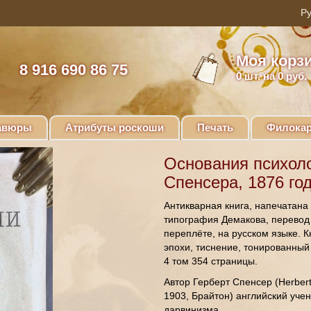
Моя корз
8 916 690 86 75
0
шт. на 0 руб.
авюры
Атрибуты роскоши
Печать
Филокар
Основания психоло
Спенсера, 1876 год
Антикварная книга, напечатана
типография Демакова, перевод 
переплёте, на русском языке. 
эпохи, тиснение, тонированный 
4 том 354 страницы.
Автор Герберт Спенсер (Herber
1903, Брайтон) английский уче
дарвинизма.