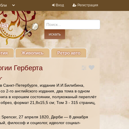
Вход
Регистрация
ина
тия
Живопись
Ретро авто
гии Герберта
.
 в Санкт-Петербурге, издание И.И.Билибина,
со 2-го английского издания, два тома в одном
Книга в хорошем состоянии, полукожаный переплёт
обрез, формат 21,8х15,5 см; Том 3 - 315 страниц,
t Spencer, 27 апреля 1820, Дерби — 8 декабря
ный, философ и социолог, идеолог социал-