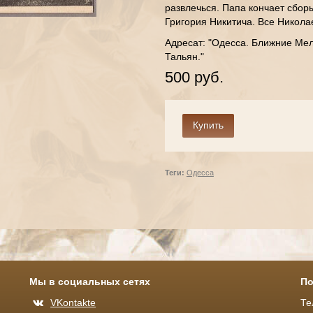
развлечься. Папа кончает сбор
Григория Никитича. Все Николае
Адресат: "Одесса. Ближние Мел
Тальян."
500 руб.
Теги:
Одесса
Мы в социальных сетях
По
VKontakte
Те