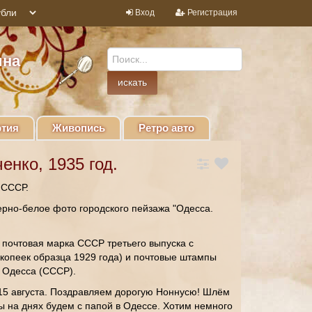
Вход
Регистрация
ина
тия
Живопись
Ретро авто
енко, 1935 год.
а СССР.
ерно-белое фото городского пейзажа "Одесса.
 почтовая марка СССР третьего выпуска с
копеек образца 1929 года) и почтовые штампы
. Одесса (СССР).
"15 августа. Поздравляем дорогую Ноннусю! Шлём
 на днях будем с папой в Одессе. Хотим немного