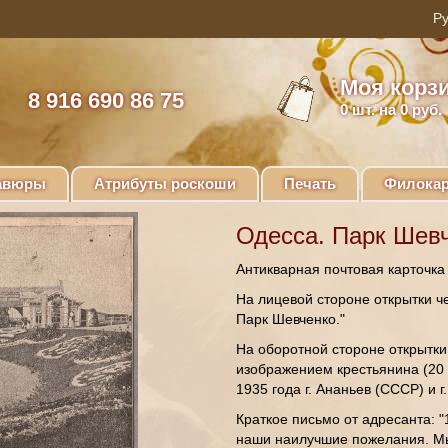
Моя корз
8 916 690 86 75
0
шт. на 0 руб.
авюры
Атрибуты роскоши
Печать
Филокар
Одесса. Парк Шевч
Антикварная почтовая карточк
На лицевой стороне открытки ч
Парк Шевченко."
На оборотной стороне открытки
изображением крестьянина (20 
1935 года г. Ананьев (СССР) и г
Краткое письмо от адресанта: 
наши наилучшие пожелания. Мы