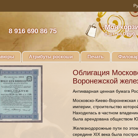
Моя корз
8 916 690 86 75
0
шт. на 0 руб.
авюры
Атрибуты роскоши
Печать
Филокар
Облигация Москов
Воронежской желез
Антикварная ценная бумага Ро
Московско-Киево-Воронежская 
империи, строительство которой
Находилась в частном владени
была арендована обществом Юг
Железнодорожные пути по этом
середине XIX века была постро