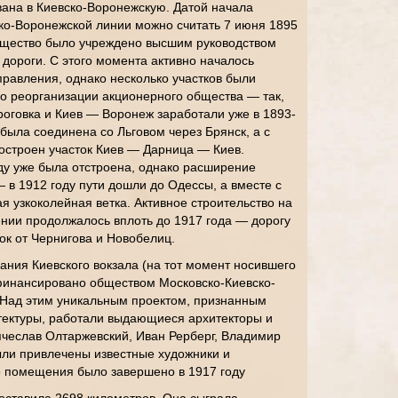
ана в Киевско-Воронежскую. Датой начала
ко-Воронежской линии можно считать 7 июня 1895
общество было учреждено высшим руководством
дороги. С этого момента активно началось
равления, однако несколько участков были
о реорганизации акционерного общества — так,
оговка и Киев — Воронеж заработали уже в 1893-
 была соединена со Льговом через Брянск, а с
остроен участок Киев — Дарница — Киев.
оду уже была отстроена, однако расширение
 в 1912 году пути дошли до Одессы, а вместе с
я узкоколейная ветка. Активное строительство на
нии продолжалось вплоть до 1917 года — дорогу
ок от Чернигова и Новобелиц.
ания Киевского вокзала (на тот момент носившего
финансировано обществом Московско-Киевско-
 Над этим уникальным проектом, признанным
ектуры, работали выдающиеся архитекторы и
чеслав Олтаржевский, Иван Рерберг, Владимир
ли привлечены известные художники и
о помещения было завершено в 1917 году