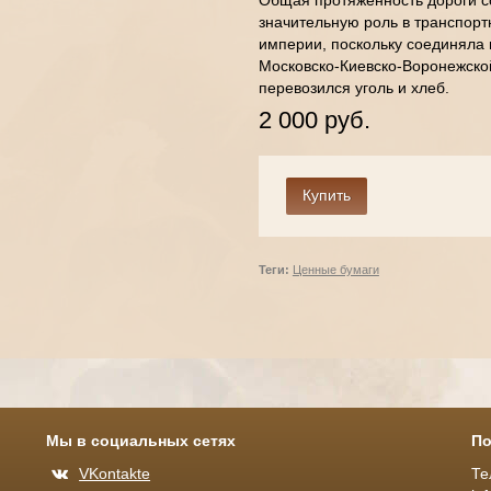
Общая протяжённость дороги с
значительную роль в транспор
империи, поскольку соединяла 
Московско-Киевско-Воронежско
перевозился уголь и хлеб.
2 000 руб.
Теги:
Ценные бумаги
Мы в социальных сетях
По
VKontakte
Те