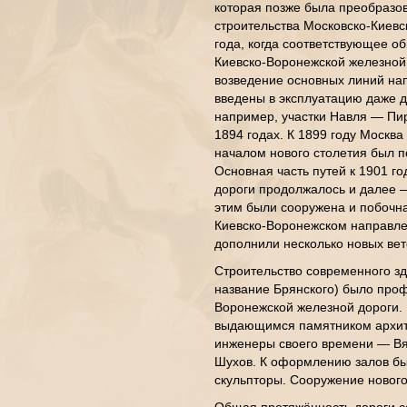
которая позже была преобразов
строительства Московско-Киевс
года, когда соответствующее 
Киевско-Воронежской железной 
возведение основных линий нап
введены в эксплуатацию даже д
например, участки Навля — Пир
1894 годах. К 1899 году Москва
началом нового столетия был п
Основная часть путей к 1901 г
дороги продолжалось и далее —
этим были сооружена и побочна
Киевско-Воронежском направле
дополнили несколько новых вет
Строительство современного зд
название Брянского) было про
Воронежской железной дороги.
выдающимся памятником архит
инженеры своего времени — Вя
Шухов. К оформлению залов бы
скульпторы. Сооружение новог