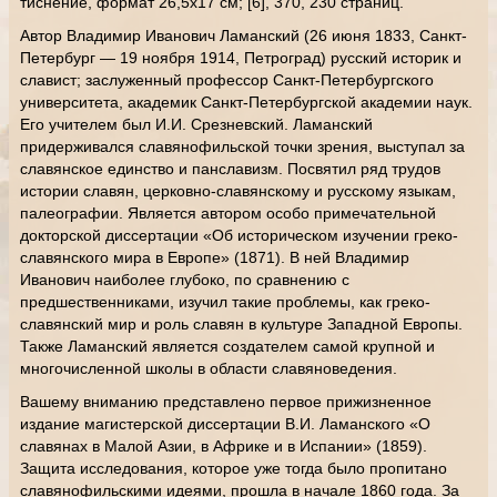
тиснение, формат 26,5х17 см; [6], 370, 230 страниц.
Автор Владимир Иванович Ламанский (26 июня 1833, Санкт-
Петербург — 19 ноября 1914, Петроград) русский историк и
славист; заслуженный профессор Санкт-Петербургского
университета, академик Санкт-Петербургской академии наук.
Его учителем был И.И. Срезневский. Ламанский
придерживался славянофильской точки зрения, выступал за
славянское единство и панславизм. Посвятил ряд трудов
истории славян, церковно-славянскому и русскому языкам,
палеографии. Является автором особо примечательной
докторской диссертации «Об историческом изучении греко-
славянского мира в Европе» (1871). В ней Владимир
Иванович наиболее глубоко, по сравнению с
предшественниками, изучил такие проблемы, как греко-
славянский мир и роль славян в культуре Западной Европы.
Также Ламанский является создателем самой крупной и
многочисленной школы в области славяноведения.
Вашему вниманию представлено первое прижизненное
издание магистерской диссертации В.И. Ламанского «О
славянах в Малой Азии, в Африке и в Испании» (1859).
Защита исследования, которое уже тогда было пропитано
славянофильскими идеями, прошла в начале 1860 года. За