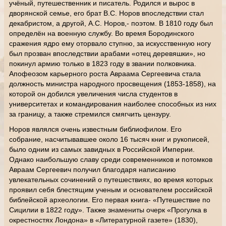
учёный, путешественник и писатель. Родился и вырос в
дворянской семье, его брат В.С. Норов впоследствии стал
декабристом, а другой, А.С. Норов,- поэтом. В 1810 году был
определён на военную службу. Во время Бородинского
сражения ядро ему оторвало ступню, за искусственную ногу
был прозван впоследствии арабами «отец деревяшки», но
покинул армию только в 1823 году в звании полковника.
Апофеозом карьерного роста Авраама Сергеевича стала
должность министра народного просвещения (1853-1858), на
которой он добился увеличения числа студентов в
университетах и командирования наиболее способных из них
за границу, а также стремился смягчить цензуру.
Норов являлся очень известным библиофилом. Его
собрание, насчитывавшее около 16 тысяч книг и рукописей,
было одним из самых завидных в Российской Империи.
Однако наибольшую славу среди современников и потомков
Авраам Сергеевич получил благодаря написанию
увлекательных сочинений о путешествиях, во время которых
проявил себя блестящим ученым и основателем российской
библейской археологии. Его первая книга- «Путешествие по
Сицилии в 1822 году». Также знамениты очерк «Прогулка в
окрестностях Лондона» в «Литературной газете» (1830),