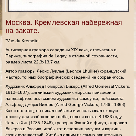
Москва. Кремлевская набережная
на закате.
"Vue du Kremelin."
Антикварная гравюра середины XIX века, отпечатана в
Париже, типография de Legay, в отличной сохранности,
размер листа 22,3х13,7 см.
Автор гравюры Леонс Луилье (Léonce Lhuillier) французский
мастер, точных биографических сведений не сохранилось.
Художник Альфред Гомерсал Викерс (Alfred Gomersal Vickers,
1810–1837), английский художник морских пейзажей и
ландшафтов. Был сыном художника-самоучки, пейзажиста
Альфрeд Джорж Викерс (Alfred George Vickers, 1786 - 1868).
Как и его отец, он писал пейзажи и использовал схожую
технику для изображения неба, воды и света. В 1833 году
Чарльз Хит (1785-1848), гравер пейзажей и фигур, отправил
Викерса в Россию, чтобы тот исполнил рисунки и картины
своих путешествий. Хит был одним из самых влиятельных