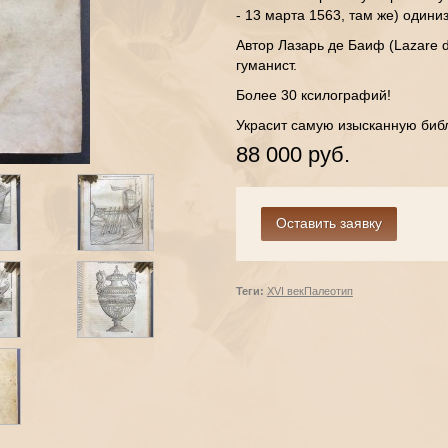
- 13 марта 1563, там же) одини
Автор Лазарь де Баиф (Lazare d
гуманист.
Более 30 ксилографий!
Украсит самую изысканную библ
88 000 руб.
Теги:
XVI век
Палеотип