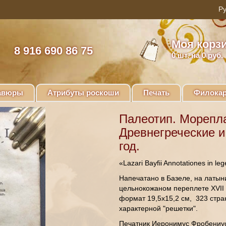
Моя корз
8 916 690 86 75
0
шт. на 0 руб.
авюры
Атрибуты роскоши
Печать
Филокар
Палеотип. Морепл
Древнегреческие и
год.
«Lazari Bayfii Annotationes in leg
Напечатано в Базеле, на латыни
цельнокожаном переплете XVII 
формат 19,5х15,2 см, 323 стра
характерной "решетки".
Печатник Иеронимус Фробениус 