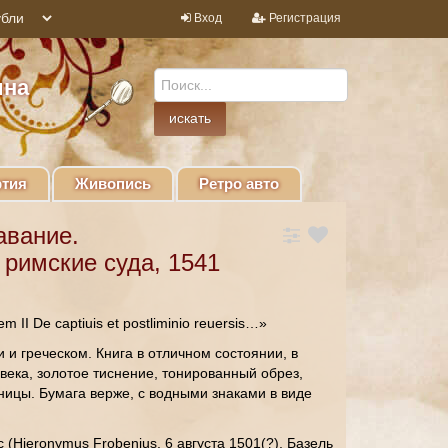
Вход
Регистрация
ина
тия
Живопись
Ретро авто
авание.
 римские суда, 1541
em II De captiuis et postliminio reuersis…»
 и греческом. Книга в отличном состоянии, в
века, золотое тиснение, тонированный обрез,
ницы. Бумага верже, с водными знаками в виде
(Hieronymus Frobenius, 6 августа 1501(?), Базель