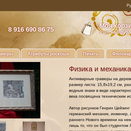
Моя корз
8 916 690 86 75
0
шт. на 0 руб.
авюры
Атрибуты роскоши
Печать
Филокар
Физика и механика
Антикварные гравюры на дереве 
размер листа: 15,8х19,2 см, р
водные знаки в виде характерно
века посвящена техническим и
Автор рисунков Генрих Цейзинг (
германский механик, инженер, 
раннего Нового времени на нем
лишь то, что он был студентом 