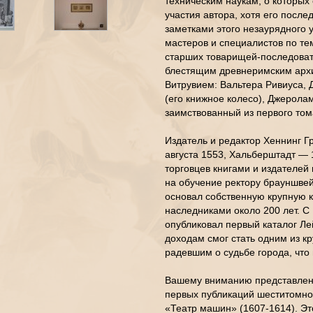
техническим наукам, о которых
участия автора, хотя его посл
заметками этого незаурядного 
мастеров и специалистов по те
старших товарищей-последовате
блестящим древнеримским архи
Витрувием: Вальтера Ривиуса, 
(его книжное колесо), Джеролам
заимствованный из первого том
Издатель и редактор Хеннинг Гр
августа 1553, Хальберштадт — 
торговцев книгами и издателей
на обучение ректору брауншвей
основал собственную крупную к
наследниками около 200 лет. С 
опубликовал первый каталог Л
доходам смог стать одним из к
радевшим о судьбе города, что
Вашему вниманию представлены
первых публикаций шеститомно
«Театр машин» (1607-1614). Эт