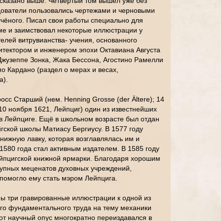
 сказано выше. Четвертый том вышел уже без
едователи пользовались чертежами и черновыми
учёного. Писал свои работы специально для
ме и заимствовал некоторые иллюстрации у
лей витрувианства- учения, основанного
тектором и инженером эпохи Октавиана Августа
Джузеппе Зонка, Жака Бессона, Агостино Рамелли
о Кардано (раздел о мерах и весах,
а).
осс Старший (нем. Henning Grosse (der Ältere); 14
10 ноября 1621, Лейпциг) один из известнейших
 в Лейпциге. Ещё в школьном возрасте был отдан
гской школы Матиасу Бергиусу. В 1577 году
нижную лавку, которая возглавлялась им и
1580 года стал активным издателем. В 1585 году
ейпцигской книжной ярмарки. Благодаря хорошим
рупных меценатов духовных учреждений,
 помогло ему стать мэром Лейпцига.
 три гравированные иллюстрации к одной из
го фундаментального труда на тему механики
от научный опус многократно переиздавался в