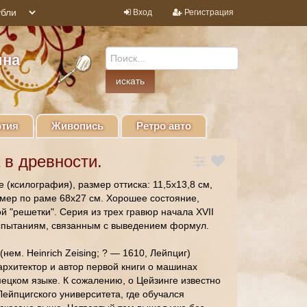
Вход
Регистрация
ина
тия
Живопись
Ретро авто
 в древности.
(ксилография), размер оттиска: 11,5х13,8 см,
азмер по раме 68х27 см. Хорошее состояние,
й "решетки". Серия из трех гравюр начала XVII
спытаниям, связанным с выведением формул.
нем. Heinrich Zeising; ? — 1610, Лейпциг)
архитектор и автор первой книги о машинах
ецком языке. К сожалению, о Цейзинге известно
Лейпцигского университета, где обучался