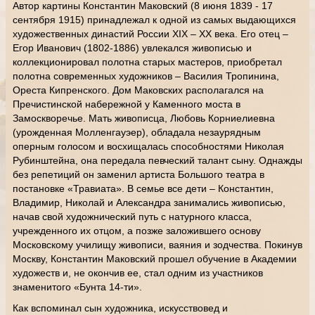
Автор картины Константин Маковский (8 июня 1839 - 17
сентября 1915)
принадлежал к одной из самых выдающихся
художественных династий России XIX – XX века. Его отец –
Егор Иванович (1802-1886) увлекался живописью и
коллекционировал полотна старых мастеров, приобретал
полотна современных художников – Василия Тропинина,
Ореста Кипренского. Дом Маковских располагался на
Пречистинской набережной у Каменного моста в
Замоскворечье. Мать живописца, Любовь Корниелиевна
(урожденная Молленгауэер), обладала незаурядным
оперным голосом и восхищалась способностями Николая
Рубинштейна, она передала певческий талант сыну. Однажды
без репетиций он заменил артиста Большого театра в
постановке «Травиата». В семье все дети – Константин,
Владимир, Николай и Александра занимались живописью,
начав свой художнический путь с натурного класса,
учрежденного их отцом, а позже заложившего основу
Московскому училищу живописи, ваяния и зодчества. Покинув
Москву, Константин Маковский прошел обучение в Академии
художеств и, не окончив ее, стал одним из участников
знаменитого «Бунта 14-ти».
Как вспоминал сын художника, искусствовед и